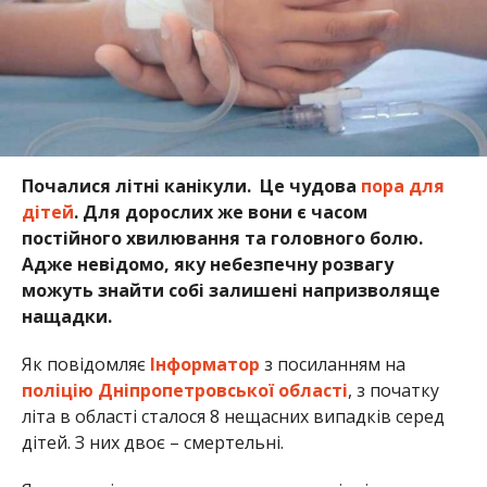
Почалися літні канікули. Це чудова
пора для
дітей
. Для дорослих же вони є часом
постійного хвилювання та головного болю.
Адже невідомо, яку небезпечну розвагу
можуть знайти собі залишені напризволяще
нащадки.
Як повідомляє
Інформатор
з посиланням на
поліцію Дніпропетровської області
, з початку
літа в області сталося 8 нещасних випадків серед
дітей. З них двоє – смертельні.