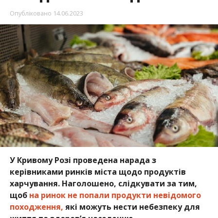
Опубліковано
14.06.2023
У Кривому Розі проведена нарада з
керівниками ринків міста щодо продуктів
харчування. Наголошено, слідкувати за тим,
щоб
на ринок не попали продукти невідомого
походження,
які можуть нести небезпеку для