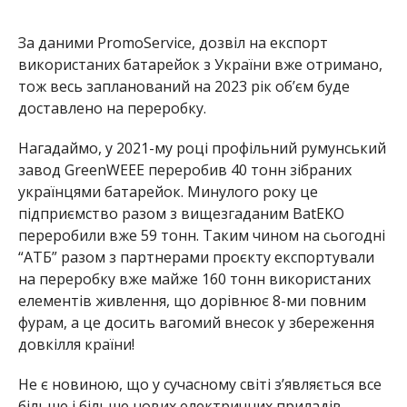
За даними PromoService, дозвіл на експорт
використаних батарейок з України вже отримано,
тож весь запланований на 2023 рік об’єм буде
доставлено на переробку.
Нагадаймо, у 2021-му році профільний румунський
завод GreenWEEE переробив 40 тонн зібраних
українцями батарейок. Минулого року це
підприємство разом з вищезгаданим BatEKO
переробили вже 59 тонн. Таким чином на сьогодні
“АТБ” разом з партнерами проєкту експортували
на переробку вже майже 160 тонн використаних
елементів живлення, що дорівнює 8-ми повним
фурам, а це досить вагомий внесок у збереження
довкілля країни!
Не є новиною, що у сучасному світі з’являється все
більше і більше нових електричних приладів,