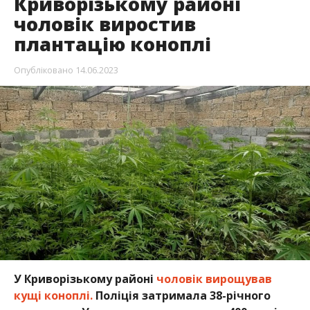
Криворізькому районі
чоловік виростив
плантацію коноплі
Опубліковано
14.06.2023
У Криворізькому районі
чоловік вирощував
кущі коноплі.
Поліція затримала 38-річного