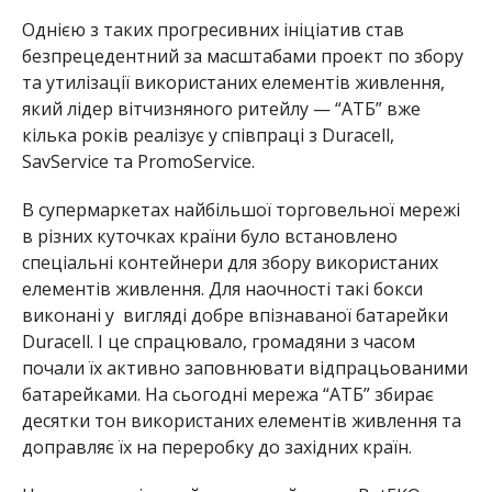
Однією з таких прогресивних ініціатив став
безпрецедентний за масштабами проект по збору
та утилізації використаних елементів живлення,
який лідер вітчизняного ритейлу — “АТБ” вже
кілька років реалізує у співпраці з Duracell,
SavService та PromoService.
В супермаркетах найбільшої торговельної мережі
в різних куточках країни було встановлено
спеціальні контейнери для збору використаних
елементів живлення. Для наочності такі бокси
виконані у вигляді добре впізнаваної батарейки
Duracell. І це спрацювало, громадяни з часом
почали їх активно заповнювати відпрацьованими
батарейками. На сьогодні мережа “АТБ” збирає
десятки тон використаних елементів живлення та
доправляє їх на переробку до західних країн.