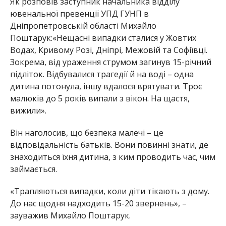
Як розповів заступник начальника відділу
ювенальної превенції УПД ГУНП в
Дніпропетровській області Михайло
Поштарук:«Нещасні випадки сталися у Жовтих
Водах, Кривому Розі, Дніпрі, Межовій та Софіївці.
Зокрема, від ураження струмом загинув 15-річний
підліток. Відбувалися трагедії й на воді – одна
дитина потонула, іншу вдалося врятувати. Троє
малюків до 5 років випали з вікон. На щастя,
вижили».
Він наголосив, що безпека малечі – це
відповідальність батьків. Вони повинні знати, де
знаходиться їхня дитина, з ким проводить час, чим
займається.
«Трапляються випадки, коли діти тікають з дому.
До нас щодня надходить 15-20 звернень», –
зауважив Михайло Поштарук.