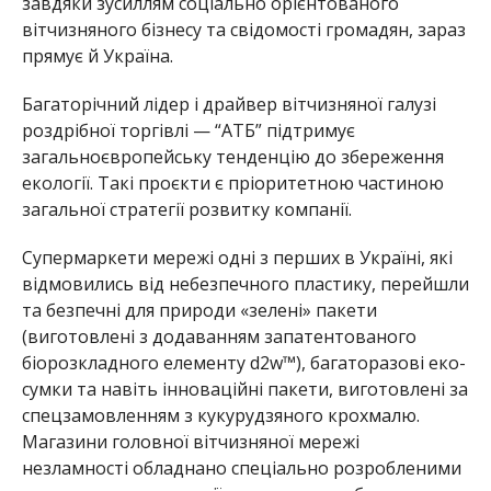
завдяки зусиллям соціально орієнтованого
вітчизняного бізнесу та свідомості громадян, зараз
прямує й Україна.
Багаторічний лідер і драйвер вітчизняної галузі
роздрібної торгівлі — “АТБ” підтримує
загальноєвропейську тенденцію до збереження
екології. Такі проєкти є пріоритетною частиною
загальної стратегії розвитку компанії.
Супермаркети мережі одні з перших в Україні, які
відмовились від небезпечного пластику, перейшли
та безпечні для природи «зелені» пакети
(виготовлені з додаванням запатентованого
біорозкладного елементу d2w™), багаторазові еко-
сумки та навіть інноваційні пакети, виготовлені за
спецзамовленням з кукурудзяного крохмалю.
Магазини головної вітчизняної мережі
незламності обладнано спеціально розробленими