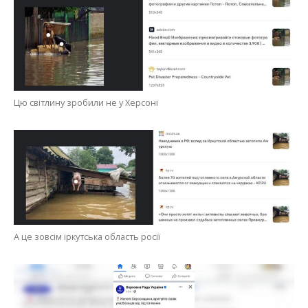
Цю світлину зробили не у Херсоні
А це зовсім іркутська область росії