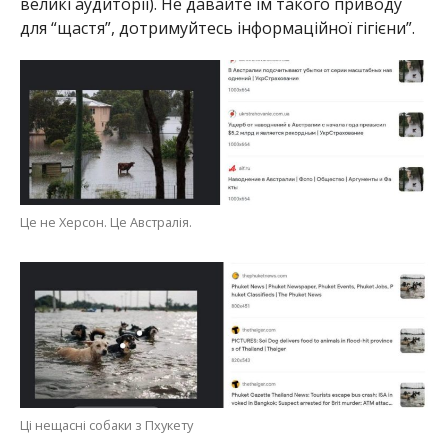
великі аудиторії). Не давайте їм такого приводу
для “щастя”, дотримуйтесь інформаційної гігієни”.
Це не Херсон. Це Австралія.
Ці нещасні собаки з Пхукету