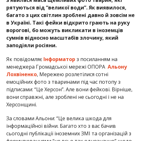
рятуються від “великої води”. Як виявилося,
багато з цих світлин зроблені давно й зовсім не
в Україні. Такі фейки відкрито грають на руку
ворогові, бо можуть викликати в іноземців
сумнів відносно масштабів злочину, який
заподіяли росіяни.
Як повідомляє
Інформатор
з посиланням на
менеджера Громадської мережі ОПОРА
Альону
Лохвіненко
, Мережею розлетілися сотні
емоційних фото з тваринами під час потопу з
підписами: “Це Херсон”. Але вони фейкові. Вірніше,
вони справжні, але зроблені не сьогодні і не на
Херсонщині.
За словами Альони: “Це велика шкода для
інформаційної війни. Багато хто з вас бачив
сьогодні публікації іноземних ЗМІ та організацій з
формулюваннями “не всьо так однозначно” щодо