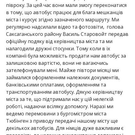
півроку. За цей час вони мали змогу переконатися
в тому, що автобус працює для блага мешканців
міста і курсує згідно зазначеного маршруту. Ми
регулярно надсилали відео та фотозвіти, голова
Саксаганського району Василь Старовойт передав
офіційну подяку від керівництва міста та ми
налагодили дружні стосунки. Тому коли в їх
компанії була можливість продати нам автобус за
залишковою вартістю, вони не вагаючись
зателефонували мені. Майже півтори місяці ми
займалися оформленням належних документів,
банківськими оплатами, оформленням та
транспортуванням автобусу. Дякую керівництву
міста за те, що підтримали нас у цій нелегкій
роботі, надаючи всіляку допомогу. Наразі ми
ведемо перемовини з бургомістром міста
Тюбінген з приводу передачі нашому місту ще
декількох автобусів. Для німців дуже важливим є