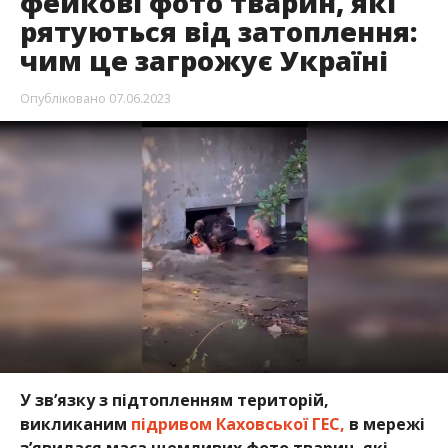
фейкові фото тварин, які
рятуються від затоплення:
чим це загрожує Україні
Опубліковано
07.06.2023
У зв’язку з підтопленням територій,
викликаним
підривом Каховської ГЕС,
в мережі
з’явилася маса щемливих фото тварин, які