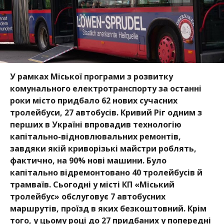
У рамках Міської програми з розвитку
комунального електротранспорту за останні
роки місто придбало 62 нових сучасних
тролейбуси, 27 автобусів. Кривий Ріг одним з
перших в Україні впровадив технологію
капітально-відновлювальних ремонтів,
завдяки якій криворізькі майстри роблять,
фактично, на 90% нові машини. Було
капітально відремонтовано 40 тролейбус
ів й
трамваїв. Сьогодні у місті КП «Міський
тролейбус» обслуговує 7 автобусних
маршрутів, проїзд в яких безкоштовний. Крім
того, у цьому році до 27 придбаних у попередні