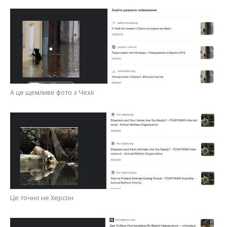
А це щемливе фото з Чехії
Це точно не Херсон