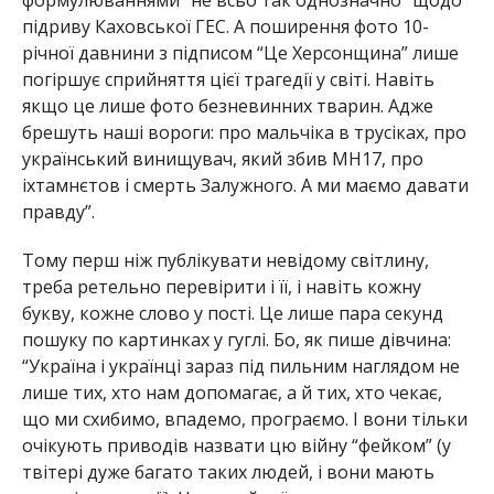
підриву Каховської ГЕС. А поширення фото 10-
річної давнини з підписом “Це Херсонщина” лише
погіршує сприйняття цієї трагедії у світі. Навіть
якщо це лише фото безневинних тварин. Адже
брешуть наші вороги: про мальчіка в трусіках, про
український винищувач, який збив МН17, про
іхтамнєтов і смерть Залужного. А ми маємо давати
правду”.
Тому перш ніж публікувати невідому світлину,
треба ретельно перевірити і її, і навіть кожну
букву, кожне слово у пості. Це лише пара секунд
пошуку по картинках у гуглі. Бо, як пише дівчина:
“Україна і українці зараз під пильним наглядом не
лише тих, хто нам допомагає, а й тих, хто чекає,
що ми схибимо, впадемо, програємо. І вони тільки
очікують приводів назвати цю війну “фейком” (у
твітері дуже багато таких людей, і вони мають