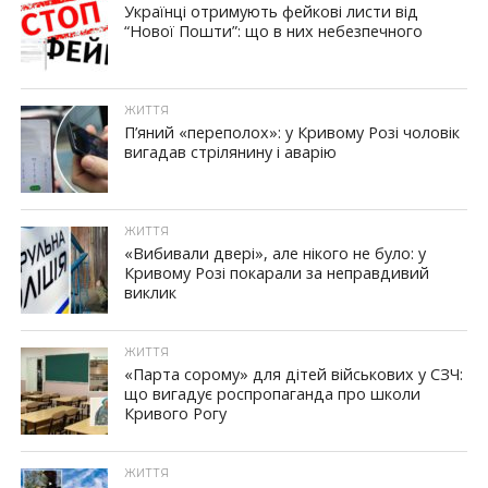
Українці отримують фейкові листи від
“Нової Пошти”: що в них небезпечного
ЖИТТЯ
П’яний «переполох»: у Кривому Розі чоловік
вигадав стрілянину і аварію
ЖИТТЯ
«Вибивали двері», але нікого не було: у
Кривому Розі покарали за неправдивий
виклик
ЖИТТЯ
«Парта сорому» для дітей військових у СЗЧ:
що вигадує роспропаганда про школи
Кривого Рогу
ЖИТТЯ