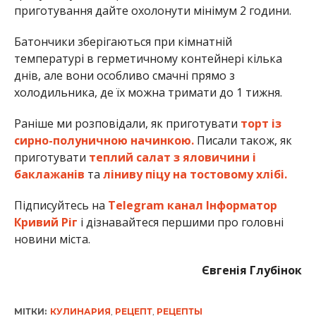
приготування дайте охолонути мінімум 2 години.
Батончики зберігаються при кімнатній
температурі в герметичному контейнері кілька
днів, але вони особливо смачні прямо з
холодильника, де їх можна тримати до 1 тижня.
Раніше ми розповідали, як приготувати
торт із
сирно-полуничною начинкою.
Писали також, як
приготувати
теплий салат з яловичини і
баклажанів
та
ліниву піцу на тостовому хлібі.
Підписуйтесь на
Telegram канал Інформатор
Кривий Ріг
і дізнавайтеся першими про головні
новини міста.
Євгенія Глубінок
МІТКИ:
КУЛИНАРИЯ
,
РЕЦЕПТ
,
РЕЦЕПТЫ