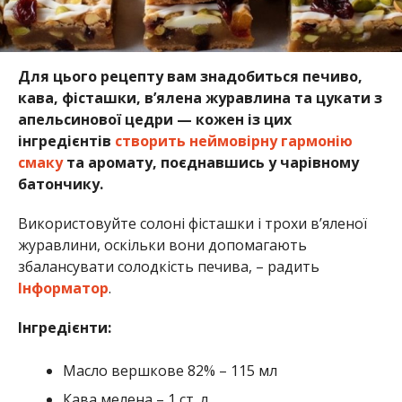
Для цього рецепту вам знадобиться печиво,
кава, фісташки, в’ялена журавлина та цукати з
апельсинової цедри — кожен із цих
інгредієнтів
створить неймовірну гармонію
смаку
та аромату, поєднавшись у чарівному
батончику.
Використовуйте солоні фісташки і трохи в’яленої
журавлини, оскільки вони допомагають
збалансувати солодкість печива, – радить
Інформатор
.
Інгредієнти:
Масло вершкове 82% – 115 мл
Кава мелена – 1 ст. л.