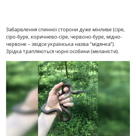
Забарвлення спинної сторони дуже мінливе (сіре,
сіро-буре, коричнево-сіре, червоно-буре, мідно-
червоне – звідси українська назва “мідянка”).
Зрідка трапляються чорні особини (меланісти).