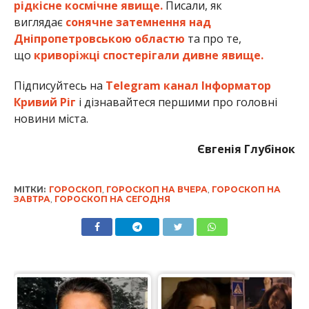
рідкісне космічне явище.
Писали, як
виглядає
сонячне затемнення над
Дніпропетровською областю
та про те,
що
криворіжці спостерігали дивне явище.
Підписуйтесь на
Telegram канал Інформатор
Кривий Ріг
і дізнавайтеся першими про головні
новини міста.
Євгенія Глубінок
МІТКИ:
ГОРОСКОП
,
ГОРОСКОП НА ВЧЕРА
,
ГОРОСКОП НА
ЗАВТРА
,
ГОРОСКОП НА СЕГОДНЯ