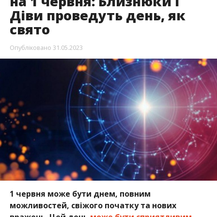
на 1 червня: Близнюки і
Діви проведуть день, як
свято
Опубліковано
31.05.2023
1 червня може бути днем, повним
можливостей, свіжого початку та нових
вражень. Цей день
може бути сприятливим