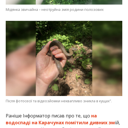
Мідянка звичайна – неотруйна змія родини полозових
Після фотосесії та відеозйомки неквапливо зникла в кущах”.
Раніше Інформатор писав про те, що
на
водоспаді на Карачунах помітили дивних зм
ій,