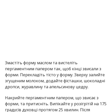
Змастіть форму маслом та вистеліть
пергаментним папером так, щоб кінці звисали з
форми. Перекладіть тісто у форму. Зверху залийте
згущеним молоком, додайте фісташки, шоколадні
дропси, журавлину та апельсинову цедру.
Накрийте пергаментним папером, що звисає з
форми, та притисніть. Випікайте у розігрітій на 175
градусів духовці протягом 25 хвилин. Після