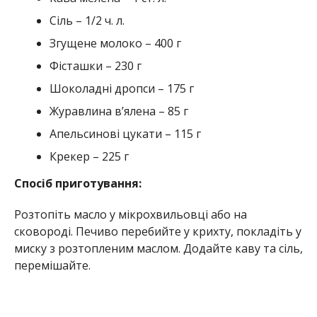
Сіль – 1/2 ч. л.
Згущене молоко – 400 г
Фісташки – 230 г
Шоколадні дропси – 175 г
Журавлина в’ялена – 85 г
Апельсинові цукати – 115 г
Крекер – 225 г
Спосіб приготування:
Розтопіть масло у мікрохвильовці або на
сковороді. Печиво перебийте у крихту, покладіть у
миску з розтопленим маслом. Додайте каву та сіль,
перемішайте.