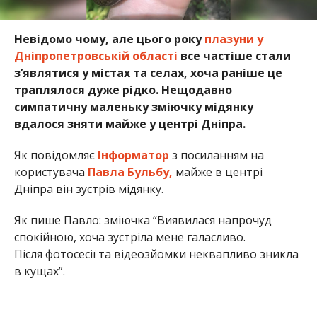
Невідомо чому, але цього року
плазуни у
Дніпропетровській області
все частіше стали
з’являтися у містах та селах, хоча раніше це
траплялося дуже рідко. Нещодавно
симпатичну маленьку зміючку мідянку
вдалося зняти майже у центрі Дніпра.
Як повідомляє
Інформатор
з посиланням на
користувача
Павла Бульбу,
майже в центрі
Дніпра він зустрів мідянку.
Як пише Павло: зміючка “Виявилася напрочуд
спокійною, хоча зустріла мене галасливо.
Після фотосесії та відеозйомки неквапливо зникла
в кущах”.