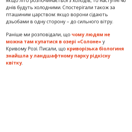
якщо літо розпочинається з холодів, то наступні 40
днів будуть холодними. Спостерігали також за
пташиним царством: якщо ворони сідають
дзьобами в одну сторону – до сильного вітру.
Раніше ми розповідали, що
чому людям не
можна там купатися в озері «Солоне»
у
Кривому Розі. Писали, що
криворізька біологиня
знайшла у ландшафтному парку рідкісну
квітку
.