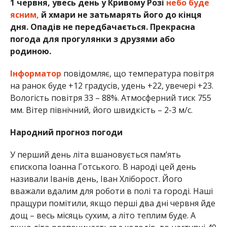
1 червня, увесь день у Кривому Розі
небо буде
ясним,
й хмари не затьмарять його до кінця
дня. Опадів не передбачається. Прекрасна
погода для прогулянки з друзями або
родиною.
Інформатор
повідомляє, що температура повітря
на ранок буде +12 градусів, удень +22, увечері +23.
Вологість повітря 33 – 88%. Атмосферний тиск 755
мм. Вітер північний, його швидкість – 2-3 м/с.
Народний прогноз погоди
У перший день літа вшановується пам’ять
єпископа Іоанна Готського. В народі цей день
називали Іванів день, Іван Хліборост. Його
вважали вдалим для роботи в полі та городі. Наші
пращури помітили, якщо перші два дні червня йде
дощ – весь місяць сухим, а літо теплим буде. А