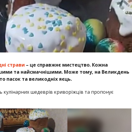
ні страви
– це справжнє мистецтво. Кожна
ішими та найсмачнішими. Може тому, на Великдень
то пасок та великодніх яєць.
ь кулінарних шедеврів криворіжців та пропонує