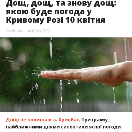
Дощ, дощ, та знову дощ:
якою буде погода у
Кривому Розі 10 квітня
Опубліковано
09.04.2023
Дощі не полишають Кривбас
. При цьому,
найближчими днями синоптики ясної погоди