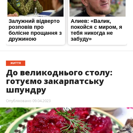
ЖИТТЯ
До великоднього столу:
готуємо закарпатську
шпундру
Опубліковано
09.04.2023