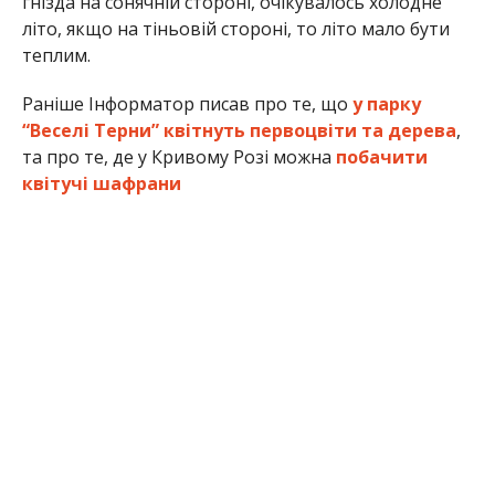
гнізда на сонячній стороні, очікувалось холодне
літо, якщо на тіньовій стороні, то літо мало бути
теплим.
Раніше Інформатор писав про те, що
у парку
“Веселі Терни” квітнуть первоцвіти та дерева
,
та про те, де у Кривому Розі можна
побачити
квітучі шафрани