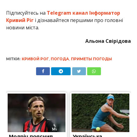
Підписуйтесь на
Telegram канал Інформатор
Кривий Ріг
і дізнавайтеся першими про головні
новини міста.
Альона Свірідова
МІТКИ:
КРИВОЙ РОГ
,
ПОГОДА
,
ПРИМЕТЫ ПОГОДЫ