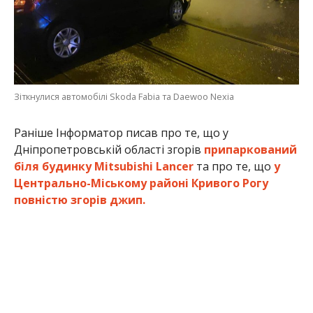
Зіткнулися автомобілі Skoda Fabia та Daewoo Nexia
Раніше Інформатор писав про те, що у
Дніпропетровській області згорів
припаркований
біля будинку Mitsubishi Lancer
та про те, що
у
Центрально-Міському районі Кривого Рогу
повністю згорів джип.