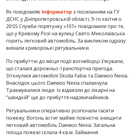
Як повідомляє
Інформатор
з посиланням на ГУ
ДСНС у Дніпропетровській області, 9-го квітня о
20:55 Служби порятунку «101» повідомили про те,
що у Кривому Розі на вулиці Свято-Миколаївська
горить легковий автомобіль. За викликом одразу
виїхали криворізькі рятувальники.
По прибуттю до місця події вогнеборці з’ясували,
що сталася дорожньо-транспортна пригода.
Зіткнулися автомобілі Skoda Fabia та Daewoo Nexia.
Внаслідок цього Daewoo Nexia спалахнула.
Травмувалися люди. Їх відвезли до лікарні на
“швидкій” ще до прибуття надзвичайників.
Рятувальники оперативно розпочали гасити
пожежу. Вогонь встиг майже повністю знищити
легковий автомобіль Daewoo Nexia. Загальна
площа пожежі склала 4 кв.м. Займання