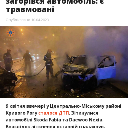
загорівся автомобіль: є
травмовані
Опубліковано
10.04.2023
9 квітня ввечері у Центрально-Міському районі
Кривого Рогу
сталося ДТП
. Зіткнулися
автомобілі Skoda Fabia та Daewoo Nexia.
Внаслідок зіткнення останній спалахнув.