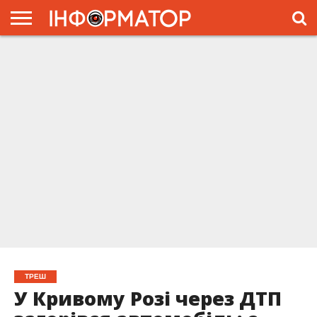
ГОЛОВНА
ЖИТТЯ
ВЛАДА
ГРОШІ
ТРЕШ
ПРЕС-
РЕЛІЗИ
РЕКЛАМА
ПРОЕКТЫ
ТРЕШ
У Кривому Розі через ДТП