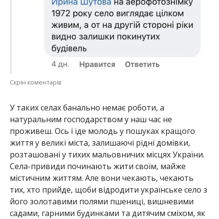
Скрін коментарів
У таких селах банально немає роботи, а
натуральним господарством у наш час не
проживеш. Ось і їде молодь у пошуках кращого
життя у великі міста, залишаючі рідні домівки,
розташовані у тихих мальовничих місцях України.
Села-привиди починають жити своїм, майже
містичним життям. Але вони чекають, чекають
тих, хто прийде, щоби відродити українське село з
його золотавими полями пшениці, вишневими
садами, гарними будинками та дитячим сміхом, як