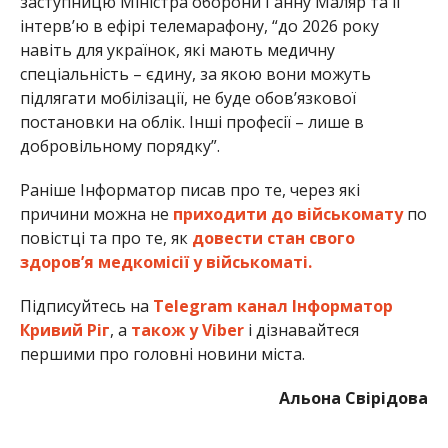
заступницю Міністра оборони Ганну Маляр та її
інтерв’ю в ефірі телемарафону, “до 2026 року
навіть для українок, які мають медичну
спеціальність – єдину, за якою вони можуть
підлягати мобілізації, не буде обов’язкової
постановки на облік. Інші професії – лише в
добровільному порядку”.
Раніше Інформатор писав про те, через які
причини можна не
приходити до військомату
по
повістці та про те, як
довести стан свого
здоров’я медкомісії у військоматі.
Підписуйтесь на
Telegram канал Інформатор
Кривий Ріг
, а
також у Viber
і дізнавайтеся
першими про головні новини міста.
Альона Свірідова