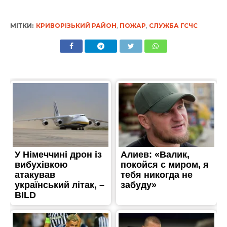
МІТКИ:
КРИВОРІЗЬКИЙ РАЙОН
,
ПОЖАР
,
СЛУЖБА ГСЧС