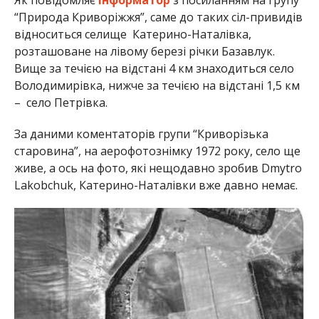
“Природа Криворіжжя”, саме до таких сіл-привидів
відноситься селище Катерино-Наталівка,
розташоване на лівому березі річки Базавлук.
Вище за течією на відстані 4 км знаходиться село
Володимирівка, нижче за течією на відстані 1,5 км
– село Петрівка.
За даними коментаторів групи “Криворізька
старовина”, на аерофотознімку 1972 року, село ще
живе, а ось на фото, які нещодавно зробив Dmytro
Lakobchuk, Катерино-Наталівки вже давно немає.