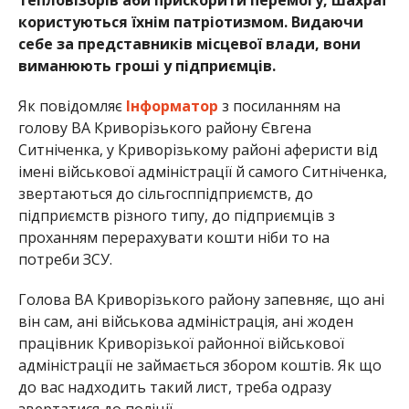
користуються їхнім патріотизмом. Видаючи
себе за представників місцевої влади, вони
виманюють гроші у підприємців.
Як повідомляє
Інформатор
з посиланням на
голову ВА Криворізького району Євгена
Ситніченка, у Криворізькому районі аферисти від
імені військової адміністрації й самого Ситніченка,
звертаються до сільгосппідприємств, до
підприємств різного типу, до підприємців з
проханням перерахувати кошти ніби то на
потреби ЗСУ.
Голова ВА Криворізького району запевняє, що ані
він сам, ані військова адміністрація, ані жоден
працівник Криворізької районної військової
адміністрації не займається збором коштів. Як що
до вас надходить такий лист, треба одразу
звертатися до поліції.