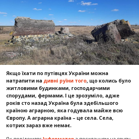
Якщо їхати по путівцях України можна
натрапити на
дивні руїни того
, що колись було
житловими будинками, господарчими
спорудами, фермами. І це зрозуміло, адже
років сто назад Україна була здебільшого
країною аграрною, яка годувала майже всю
Європу. А аграрна країна – це села. Села,
котрих зараз вже немає.
Як повідомляє
Інформатор
з посиланням на групу