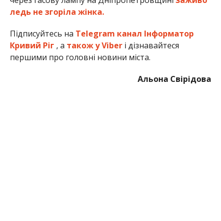
через гасову лампу на Дніпропетровщині
заживо
ледь не згоріла жінка.
Підписуйтесь на
Telegram канал Інформатор
Кривий Ріг
, а
також у Viber
і дізнавайтеся
першими про головні новини міста.
Альона Свірідова