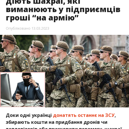
діють шахраї, які
виманюють у підприємців
гроші “на армію”
Опубліковано
13.03.2023
Доки одні українці
донатять останнє на ЗСУ
,
збирають кошти на придбання дронів чи
тепловізорів аби прискорити перемогу, шахраї