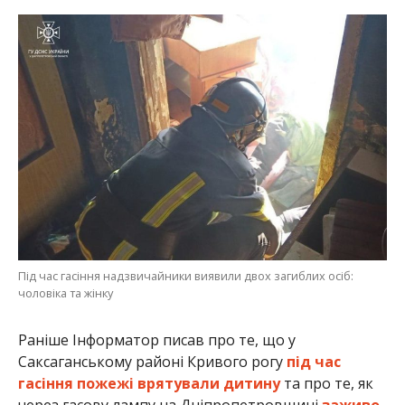
Під час гасіння надзвичайники виявили двох загиблих осіб:
чоловіка та жінку
Раніше Інформатор писав про те, що у
Саксаганському районі Кривого рогу
під час
гасіння пожежі врятували дитину
та про те, як