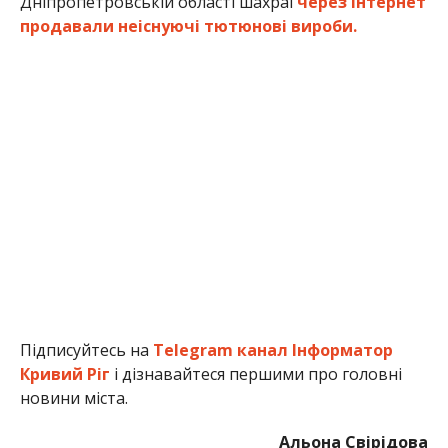
Дніпропетровській області шахраї
через інтернет
продавали неіснуючі тютюнові вироби.
Підписуйтесь на
Telegram канал Інформатор
Кривий Ріг
і дізнавайтеся першими про головні
новини міста.
Альона Свірідова