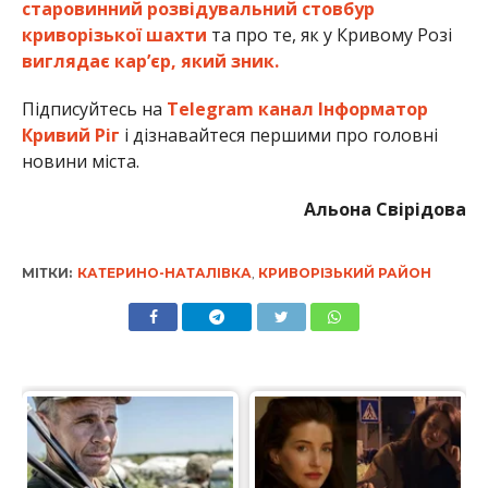
старовинний розвідувальний стовбур
криворізької шахти
та про те, як у Кривому Розі
виглядає кар’єр, який зник.
Підписуйтесь на
Telegram канал Інформатор
Кривий Ріг
і дізнавайтеся першими про головні
новини міста.
Альона Свірідова
МІТКИ:
КАТЕРИНО-НАТАЛІВКА
,
КРИВОРІЗЬКИЙ РАЙОН