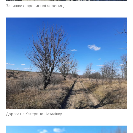
Залишки старовинної черепиці
Дорога на Катерино-Наталівку