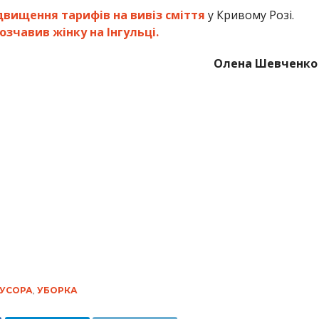
двищення тарифів на вивіз сміття
у Кривому Розі.
озчавив жінку на Інгульці.
Олена Шевченко
УСОРА
,
УБОРКА