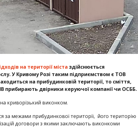
дходів на території міста
здійснюється
лу. У Кривому Розі таким підприємством є ТОВ
ходиться на прибудинковій території, то сміття,
ПВ прибирають двірники керуючої компанії чи ОСББ.
на криворізький виконком.
я за межами прибудинкової території, його територію
ізацій договори з якими заключають виконкоми