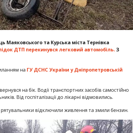
лиць Маяковського та Курська міста Тернівка
ідок ДТП перекинувся легковий автомобіль.
З
иланням на
ГУ ДСНС України у Дніпропетровській
ернувся на бік. Водії транспортних засобів самостійно
иків. Від госпіталізації до лікарні відмовились.
, рятувальники відключили живлення та змили бензин.