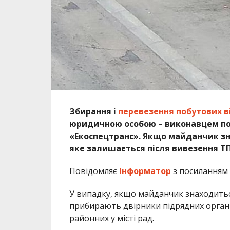
Збирання і
перевезення побутових ві
юридичною особою – виконавцем пос
«Екоспецтранс». Якщо майданчик зна
яке залишається після вивезення Т
Повідомляє
Інформатор
з посиланням 
У випадку, якщо майданчик знаходитьс
прибирають двірники підрядних орган
районних у місті рад.