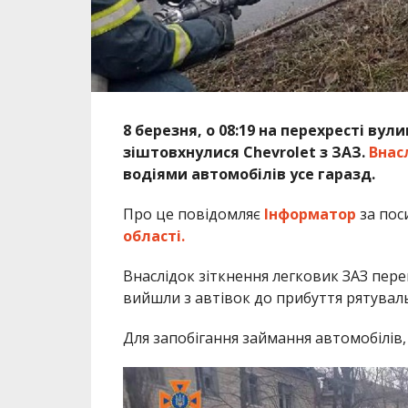
8 березня, о 08:19 на перехресті ву
зіштовхнулися Chevrolet з ЗАЗ.
Внасл
водіями автомобілів усе гаразд.
Про це повідомляє
Інформатор
за пос
області.
Внаслідок зіткнення легковик ЗАЗ перев
вийшли з автівок до прибуття рятувальн
Для запобігання займання автомобілів