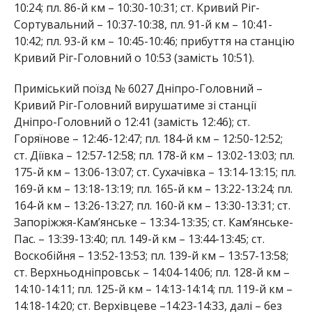
10:24; пл. 86-й км – 10:30-10:31; ст. Кривий Ріг-
Сортувальний – 10:37-10:38, пл. 91-й км – 10:41-
10:42; пл. 93-й км – 10:45-10:46; прибуття на станцію
Кривий Ріг-Головний о 10:53 (замість 10:51).
Приміський поїзд № 6027 Дніпро-Головний –
Кривий Ріг-Головний вирушатиме зі станції
Дніпро-Головний о 12:41 (замість 12:46); ст.
Горяїнове – 12:46-12:47; пл. 184-й км – 12:50-12:52;
ст. Діївка – 12:57-12:58; пл. 178-й км – 13:02-13:03; пл.
175-й км – 13:06-13:07; ст. Сухачівка – 13:14-13:15; пл.
169-й км – 13:18-13:19; пл. 165-й км – 13:22-13:24; пл.
164-й км – 13:26-13:27; пл. 160-й км – 13:30-13:31; ст.
Запоріжжя-Кам’янське – 13:34-13:35; ст. Кам’янське-
Пас. – 13:39-13:40; пл. 149-й км – 13:44-13:45; ст.
Воскобійня – 13:52-13:53; пл. 139-й км – 13:57-13:58;
ст. Верхньодніпровськ – 14:04-14:06; пл. 128-й км –
14:10-14:11; пл. 125-й км – 14:13-14:14; пл. 119-й км –
14:18-14:20; ст. Верхівцеве –14:23-14:33, далі – без