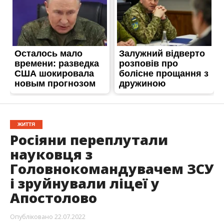
ЖИТТЯ
Росіяни переплутали
науковця з
Головнокомандувачем ЗСУ
і зруйнували ліцеї у
Апостолово
Опубліковано
22.07.2022