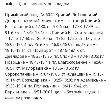
змін, згідно з чинним розкладом
Приміський поїзд № 6042 Кривий Ріг-Головний –
Дніпро-Головний вирушатиме зі станції Кривий
Ріг-Головний о 17:30; пл. 93-й км – 17:38-17:39; пл.
91-й км – 17:42-17:43; ст. Кривий Ріг-Сортувальний
– 17:46-17:48; пл. 86-й км – 17:55-17:56; ст. Пічугіне –
18:02-18:03; пл. 79-й км –18:07-18:08; пл. 77-й км –
18:10-18:11; ст. Приворот – 18:16-18:17; ст.
Девладове – 18:25-18:26; пл. Спокій – 18:34-18:35; пл.
Потоцьке – 18:43-18:44; пл. Благословенне – 18:50-
18:51; ст. Милорадівка – 18:55-18:56; пл.
Сорокопанівка – 19:04-19:05; ст. Кудашівка – 19:13-
19:14; ст. Божедарівка – 19:25-19:26; пл. Адамівське –
19:33-19:34; пл. Полівський – 19:41-19:42; ст.
Верхівцеве – 19:51-20:01, далі – без змін, згідно з
чинним розкладом.