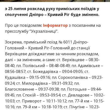
з 25 липня розклад руху приміських поїздів у
сполученні Дніпро – Кривий Ріг буде змінено.
Про це повідомляє
Інформатор
з посиланням на
прессслужбу “Укрзалізниці”.
Зокрема, приміський поїзд № 6011 Дніпро-
Головний – Кривий Ріг-Головний до станції
Верхівцеве доїжджатиме за чинним розкладом,
далі – за зміненим, а саме: ст. Верхівцеве – 08:30-
08:40; пл. Полівський – 08:48-08:49; пл. Адамівське –
08:56-08:57; ст. Божедарівка – 09:04-09:05; ст.
Кудашівка – 09:15-09:16; пл. Сорокопанівка – 09:23-
09:24; ст. Милорадівка – 09:31-09:32; пл.
Благословенне – 09:37-09:38; пл. Потоцьке – 09:44-
09:45; пл. Спокій – 09:53-09:54; ст. Девладове – 10:02-
10:03; ст. Приворот – 10:11-10:12; пл. 77-й км – 10:15-
10:16; пл. 79-й км – 10:18-10:19; ст. Пічугіне – 10:23-