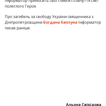
Інформатор приносить свої глибокі співчуття сім’ї
полеглого Героя.
Про загибель за свободу України священника з
Дніпропетровщини
Богдана Каплуна
Інформатор
писав раніше.
Альона Свірідова