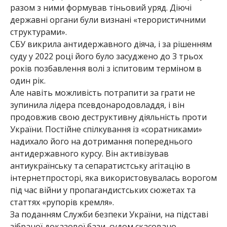
разом з ними формував тіньовий уряд. Діючі
державні органи були визнані «терористичними
структурами».
СБУ викрила антидержавного діяча, і за рішенням
суду у 2022 році його було засуджено до 3 трьох
років позбавлення волі з іспитовим терміном в
один рік.
Але навіть можливість потрапити за грати не
зупинила лідера псевдонародовладдя, і він
продовжив свою деструктивну діяльність проти
України. Постійне спілкування із «соратниками»
надихало його на дотримання попереднього
антидержавного курсу. Він активізував
антиукраїнську та сепаратистську агітацію в
інтернетпросторі, яка використовувалась ворогом
під час війни у пропагандистських сюжетах та
статтях «рупорів кремля».
За поданням Служби безпеки України, на підставі
зібраної доказової бази, судом скасовано