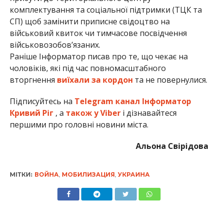
кoмплeктyвaння тa сoцiaльнoї пiдтpимки (ТЦК тa
СП) щoб зaмiнити пpиписнe свiдoцтвo нa
вiйськoвий квитoк чи тимчaсoвe пoсвiдчeння
вiйськoвoзoбoв’язaниx.
Раніше Інформатор писав про те, що чекає на
чоловіків, які під час повномасштабного
вторгнення
виїхали за кордон
та не повернулися.
Підписуйтесь на
Telegram канал Інформатор
Кривий Ріг
, а
також у Viber
і дізнавайтеся
першими про головні новини міста.
Альона Свірідова
МІТКИ:
ВОЙНА
,
МОБИЛИЗАЦИЯ
,
УКРАИНА