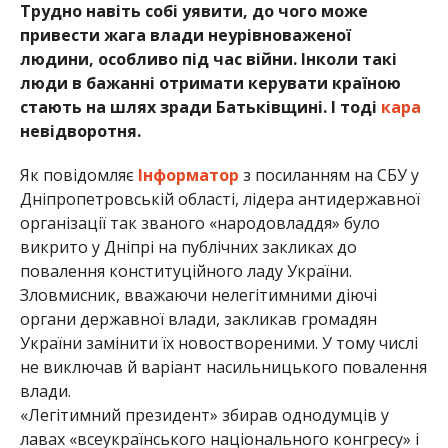
Трудно навіть собі уявити, до чого може
привести жага влади неурівноваженої
людини, особливо під час війни. Інколи такі
люди в бажанні отримати керувати країною
стають на шлях зради Батьківщині. І тоді
кара
невідворотня.
Як повідомляє
Інформатор
з посиланням на СБУ у
Дніпропетровській області, лідера антидержавної
організації так званого «народовладдя» було
викрито у Дніпрі на публічних закликах до
повалення конституційного ладу України.
Зловмисник, вважаючи нелегітимними діючі
органи державної влади, закликав громадян
України замінити їх новоствореними. У тому числі
не виключав й варіант насильницького повалення
влади.
«Легітимний президент» збирав однодумців у
лавах «всеукраїнського національного конгресу» і