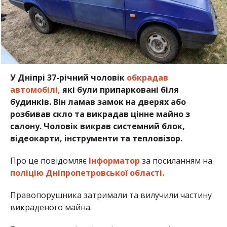
У Дніпрі 37-річний чоловік
обкрадав
автомобілі,
які були припарковані біля
будинків. Він ламав замок на дверях або
розбивав скло та викрадав цінне майно з
салону. Чоловік викрав системний блок,
відеокарти, інструменти та тепловізор.
Про це повідомляє
Інформатор
за посиланням на
поліцію Дніпропетровської області.
Правопорушника затримали та вилучили частину
викраденого майна.