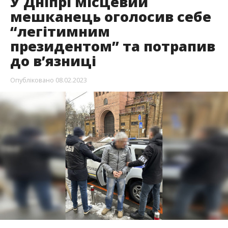
У Дніпрі місцевий
мешканець оголосив себе
“легітимним
президентом” та потрапив
до в’язниці
Опубліковано
08.02.2023