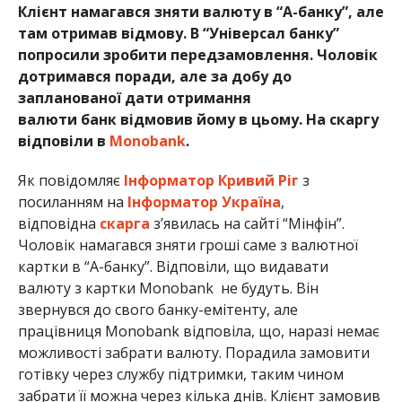
Клієнт намагався зняти валюту в “А-банку”, але
там отримав відмову. В “Універсал банку”
попросили зробити передзамовлення. Чоловік
дотримався поради, але за добу до
запланованої дати отримання
валюти банк відмовив йому в цьому. На скаргу
відповіли в
Monobank
.
Як повідомляє
Інформатор Кривий Ріг
з
посиланням на
Інформатор Україна
,
відповідна
скарга
з’явилась на сайті “Мінфін”.
Чоловік намагався зняти гроші саме з валютної
картки в “А-банку”. Відповіли, що видавати
валюту з картки Monobank не будуть. Він
звернувся до свого банку-емітенту, але
працівниця Monobank відповіла, що, наразі немає
можливості забрати валюту. Порадила замовити
готівку через службу підтримки, таким чином
забрати її можна через кілька днів. Клієнт замовив