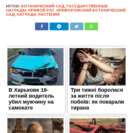
МІТКИ:
БОТАНИЧЕСКИЙ САД
,
ГОСУДАРСТВЕННЫЕ
НАГРАДЫ
,
КРИВОЙ РОГ
,
КРИВОРОЖСКИЙ БОТАНИЧЕСКИЙ
САД
,
НАГРАДА
,
РАСТЕНИЯ