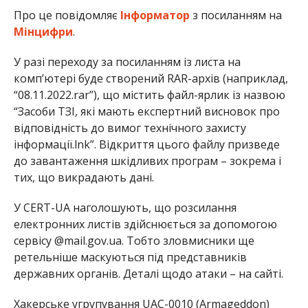
Про це повідомляє
Інформатор
з посиланням на
Мінцифри
.
У разі переходу за посиланням із листа на
комп’ютері буде створений RAR-архів (наприклад,
“08.11.2022.rar”), що містить файл-ярлик із назвою
“Засоби ТЗІ, які мають експертний висновок про
відповідність до вимог технічного захисту
інформації.lnk”. Відкриття цього файлу призведе
до завантаження шкідливих програм – зокрема і
тих, що викрадають дані.
У CERT-UA наголошують, що розсилання
електронних листів здійснюється за допомогою
сервісу @mail.gov.ua. Тобто зловмисники ще
ретельніше маскуються під представників
державних органів. Деталі щодо атаки – на сайті.
Хакерське угрупування UAC-0010 (Armageddon)