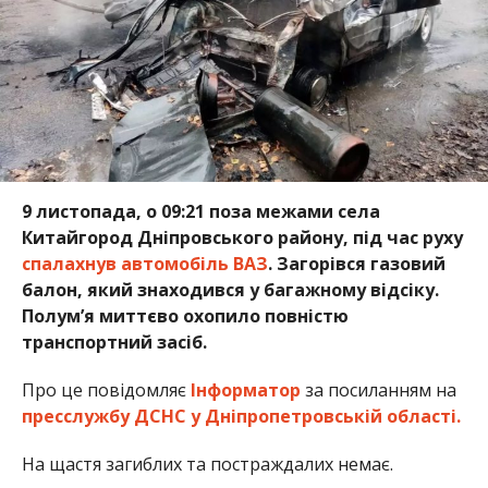
9 листопада, о 09:21 поза межами села
Китайгород Дніпровського району, під час руху
спалахнув автомобіль ВАЗ
. Загорівся газовий
балон, який знаходився у багажному відсіку.
Полум’я миттєво охопило повністю
транспортний засіб.
Про це повідомляє
Інформатор
за посиланням на
пресслужбу ДСНС у Дніпропетровській області.
На щастя загиблих та постраждалих немає.