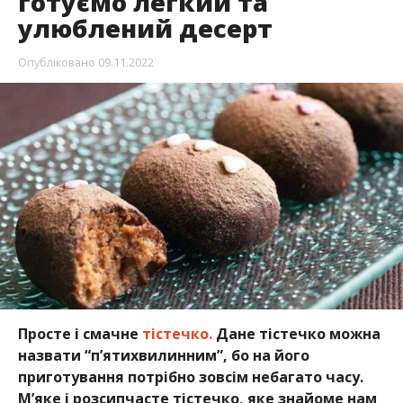
готуємо легкий та
улюблений десерт
Опубліковано
09.11.2022
Просте і смачне
тістечко.
Дане тістечко можна
назвати “п’ятихвилинним”, бо на його
приготування потрібно зовсім небагато часу.
М’яке і розсипчасте тістечко, яке знайоме нам