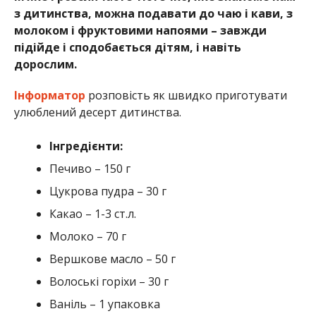
з дитинства, можна подавати до чаю і кави, з
молоком і фруктовими напоями – завжди
підійде і сподобається дітям, і навіть
дорослим.
Інформатор
розповість як швидко приготувати
улюблений десерт дитинства.
Інгредієнти:
Печиво – 150 г
Цукрова пудра – 30 г
Какао – 1-3 ст.л.
Молоко – 70 г
Вершкове масло – 50 г
Волоські горіхи – 30 г
Ваніль – 1 упаковка