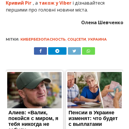
Кривий Ріг
, а
також у Viber
і дізнавайтеся
першими про головні новини міста.
Олена Шевченко
МІТКИ:
КИБЕРБЕЗОПАСНОСТЬ
,
СОЦСЕТИ
,
УКРАИНА