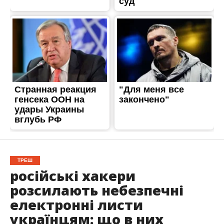
ТРЕШ
російські хакери
розсилають небезпечні
електронні листи
українцям: що в них