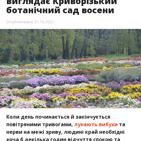
виглядає Криворізький
ботанічний сад восени
Опубліковано
31.10.2022
Коли день починається й закінчується
повітряними тривогами,
лунають вибухи
та
нерви на межі зриву, людині край необхідні
хоча б декілька годин відчуття спокою та