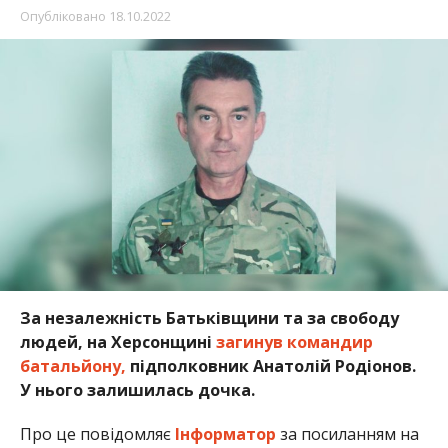
Опубліковано
18.10.2022
За незалежність Батьківщини та за свободу
людей, на Херсонщині
загинув командир
батальйону,
підполковник
Анатолій Родіонов.
У нього залишилась дочка.
Про це повідомляє
Інформатор
за посиланням на