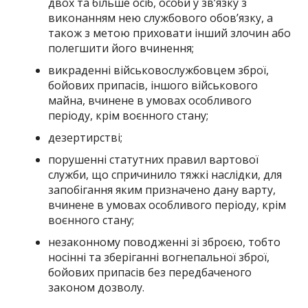
двох та більше осіб, особи у зв’язку з
виконанням нею службового обов’язку, а
також з метою приховати інший злочин або
полегшити його вчинення;
викраденні військовослужбовцем зброї,
бойових припасів, іншого військового
майна, вчинене в умовах особливого
періоду, крім воєнного стану;
дезертирстві;
порушенні статутних правил вартової
служби, що спричинило тяжкі наслідки, для
запобігання яким призначено дану варту,
вчинене в умовах особливого періоду, крім
воєнного стану;
незаконному поводженні зі зброєю, тобто
носінні та зберіганні вогнепальної зброї,
бойових припасів без передбаченого
законом дозволу.