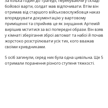
За кілька годин до трагедії, перебуваючи у складі
бойової варти, солдат мав відпочивати. Втім він
отримав від старшого військовослужбовця наказ
впорядкувати документацію у вартовому
приміщенні та сприйняв це як знущання. Артемій
вирішив мститися за всі попередні образи. Він взяв
у кімнаті зберігання зброї автомат та набої й почав
жорстоко розстрілювати усіх тих, кого вважав
своїми кривдниками.
5 осіб загинули, серед них була одна цивільна. Ще 5
отримали поранення різного ступеня тяжкості.