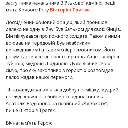
заступника начальника Військової адміністрації
міста Кривого Рогу
Вікторію Тритяк.
Досвідчений бойовий офіцер, який пройшов
далеко не одну війну. Був батьком для своїх бійців.
Він піклувався про кожного солдата. Разом з ними
воював на передовій. Був неабияким
винахідником і цікавим співрозмовником. Його
розум і досвід іноді просто вражав. А ще – доброю,
чуйною, мудрою Людиною. Дуже любив свою
сім‘ю, про яку захопливо з гордістю розповідав. І
палко жадав нашої перемоги.
“Я назавжди запам‘ятала добру посмішку, мудрий
погляд величного бойового підполковника
Анатолія Родіонова на позивний «Адвокат»”, –
пише Вікторія Третяк.
Вічна пам’ять Герою!