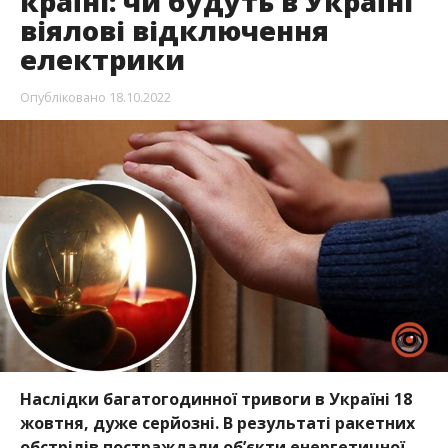
країні: чи будуть в Україні
віялові відключення
електрики
Опубліковано
18.10.2022
Наслідки багатогодинної тривоги в Україні 18
жовтня, дуже серйозні. В результаті ракетних
обстрілів постраждали об’єкти енергетичної