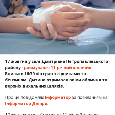
17 жовтня у селі Дмитрівка Петропавлівського
району
травмувався 11-річний хлопчик.
Близько 16:30 він грав з сірниками та
бензином. Дитина отримала опіки обличчя та
верхніх дихальних шляхів.
Про це повідомляє
Інформатор
за посиланням на
Інформатор Дніпро.
17 жовтня, у селі Дмитрівка 11-річний хлопчик