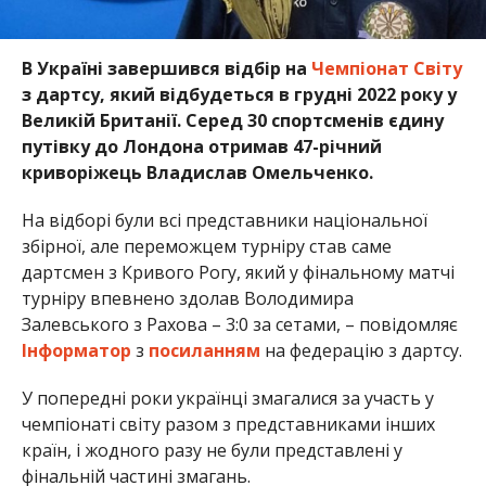
В Україні завершився відбір на
Чемпіонат Світу
з дартсу, який відбудеться в грудні 2022 року у
Великій Британії. Серед 30 спортсменів єдину
путівку до Лондона отримав 47-річний
криворіжець Владислав Омельченко.
На відборі були всі представники національної
збірної, але переможцем турніру став саме
дартсмен з Кривого Рогу, який у фінальному матчі
турніру впевнено здолав Володимира
Залевського з Рахова – 3:0 за сетами, – повідомляє
Інформатор
з
посиланням
на федерацію з дартсу.
У попередні роки українці змагалися за участь у
чемпіонаті світу разом з представниками інших
країн, і жодного разу не були представлені у
фінальній частині змагань.