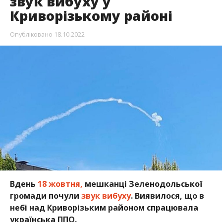
звук вибуху у
Криворізькому районі
Опубліковано
18.10.2022
Вдень
18 жовтня,
мешканці Зеленодольської
громади почули
звук вибуху
. Виявилося, що в
небі над Криворізьким районом спрацювала
українська ППО.