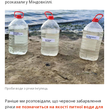
розказали у Міндовкіллі.
Проби води з річки Інгулець
Раніше ми розповідали, що червоне забарвлення
річки
не позначиться на якості питної води для