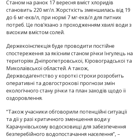
Станом на ранок 17 вересня вміст хлоридів
становить 220 мг/л. Жорсткість зменшилась від 19
до 6 мг-екв/л, при нормі 7 мг-екв/л для питних
потреб. Це пов’язано з проходженням хвилі води з
високим вмістом солей.
Держекоінспекція буде проводити постійне
спостереження за якісним станом річки Інгулець на
територіях Дніпропетровської, Кіровоградської та
Миколаївської областей. А також,
Держводагентство у короткі строки розробить
оперативні та довгострокові прогнози змін
екологічного стану річки та план заходів щодо її
оздоровлення.
“Також учасники обговорили потенційні ситуації
та дії у разі критичного зменшення води у
Карачунівському водосховищі для забезпечення
безперебійного водопостачання населення”, –