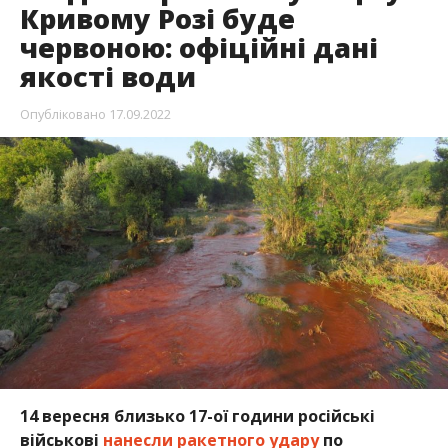
Кривому Розі буде
червоною: офіційні дані
якості води
Опубліковано
17.09.2022
14 вересня близько 17-ої години російські
військові
нанесли ракетного удару
по