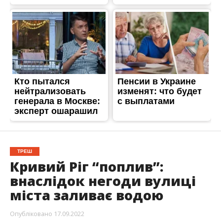
ТРЕШ
Кривий Ріг “поплив”:
внаслідок негоди вулиці
міста заливає водою
Опубліковано
17.09.2022