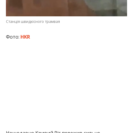
Станція швидкісного трамвая
Фото:
HKR
Нещодавно Кривий Ріг пережив сильне