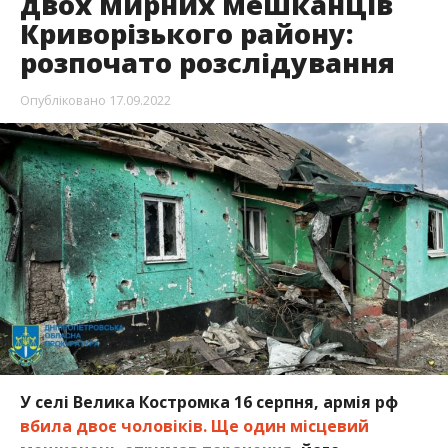
двох мирних мешканців
Криворізького району:
розпочато розслідування
Опубліковано
17.09.2022
У селі Велика Костромка 16 серпня, армія рф
вбила двоє чоловіків. Ще один місцевий