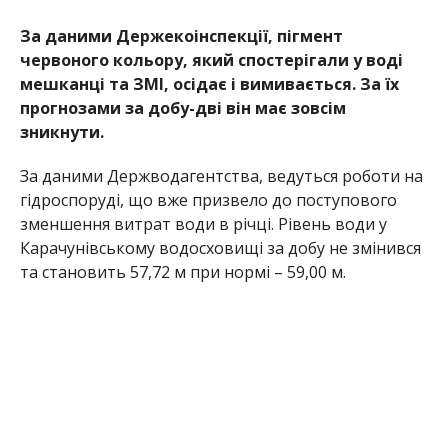
За даними Держекоінспекції,
пігмент
червоного кольору, який спостерігали у воді
мешканці та ЗМІ, осідає і вимивається. За їх
прогнозами за добу-дві він має зовсім
зникнути.
За даними Держводагентства, ведуться роботи на
гідроспоруді, що вже призвело до поступового
зменшення витрат води в річці. Рівень води у
Карачунівському водосховищі за добу не змінився
та становить 57,72 м при нормі – 59,00 м.