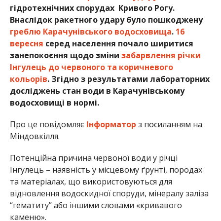
гідротехнічних спорудах Кривого Рогу.
Внаслідок ракетного удару було пошкоджену
греблю Карачунівського водосховища
.
16
вересня
серед населення почало ширитися
занепокоєння щодо зміни
забарвлення річки
Інгулець до червоного та коричневого
кольорів
. Згідно з результатами лабораторних
досліджень стан води в Карачунівському
водосховищі в нормі.
Про це повідомляє
Інформатор
з посиланням на
Міндовкілля.
Потенційна причина червоної води у річці
Інгулець – наявність у місцевому ґрунті, породах
та матеріалах, що використовуються для
відновлення водоскидної споруди, мінералу заліза
“гематиту” або іншими словами «кривавого
каменю».