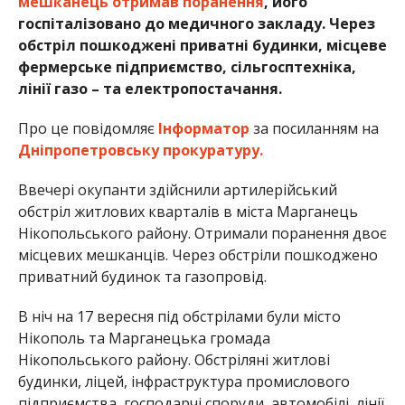
мешканець отримав поранення
, його
госпіталізовано до медичного закладу. Через
обстріл пошкоджені приватні будинки, місцеве
фермерське підприємство, сільгосптехніка,
лінії газо – та електропостачання.
Про це повідомляє
Інформатор
за посиланням на
Дніпропетровську прокуратуру.
Ввечері окупанти здійснили артилерійський
обстріл житлових кварталів в міста Марганець
Нікопольського району. Отримали поранення двоє
місцевих мешканців. Через обстріли пошкоджено
приватний будинок та газопровід.
В ніч на 17 вересня під обстрілами були місто
Нікополь та Марганецька громада
Нікопольського району. Обстріляні житлові
будинки, ліцей, інфраструктура промислового
підприємства, господарчі споруди, автомобілі, лінії