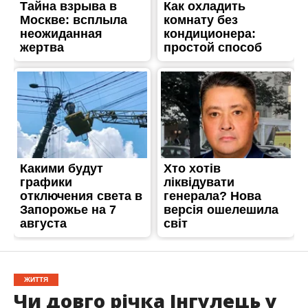
ЖИТТЯ
Чи довго річка Інгулець у