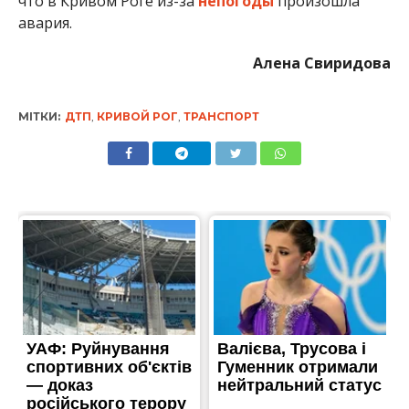
что в Кривом Роге из-за
непогоды
произошла
авария.
Алена Свиридова
МІТКИ:
ДТП
,
КРИВОЙ РОГ
,
ТРАНСПОРТ