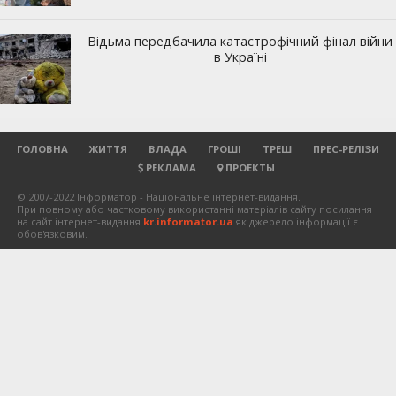
ГОЛОВНА
ЖИТТЯ
ВЛАДА
ГРОШІ
ТРЕШ
ПРЕС-РЕЛІЗИ
РЕКЛАМА
ПРОЕКТЫ
© 2007-2022 Інформатор - Національне інтернет-видання.
При повному або частковому використанні матеріалів сайту посилання
на сайт інтернет-видання
kr.informator.ua
як джерело інформації є
обов'язковим.