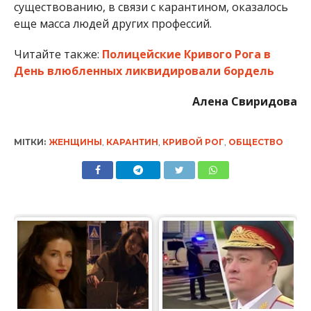
существованию, в связи с карантином, оказалось
еще масса людей других профессий.
Читайте также:
Полицейские Кривого Рога в
День влюбленных ликвидировали бордель
Алена Свиридова
МІТКИ:
ЖЕНЩИНЫ
,
КАРАНТИН
,
КРИВОЙ РОГ
,
ОБЩЕСТВО