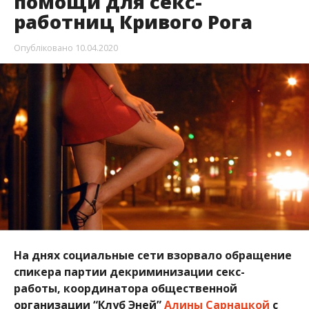
помощи для секс-
работниц Кривого Рога
Опубліковано
10.04.2020
На днях социальные сети взорвало обращение
спикера партии декриминизации секс-
работы, координатора общественной
организации “Клуб Эней”
Алины Сарнацкой
с