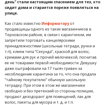
день” стали настоящим спасением для тех, кто
сидит дома и старается пореже появляться на
улице.
Как стало известно
Информатору
от
продавщицы одного из таких магазинчиков в
Терновском районе, в связи с карантином, им
запретили торговать канцелярскими
принадлежностями (школьные тетради, ручки и
т.п), клеем типа “Секунда”, краской для волос,
кремами для рук и прочей мелочевкой, посчитав
ее не товарами первой необходимости. Девушку
даже оштрафовали на 17 тысяч гривен за
несоблюдение карантина за то, что она продала
“тайному покупателю” обычную школьную
тетрадку. При этом в этом же магазинчике
свободно и без претензий со стороны полиции,
продают дезодорант для помещений, лак для
волос, пакеты для мусора и т. д, и т.п.