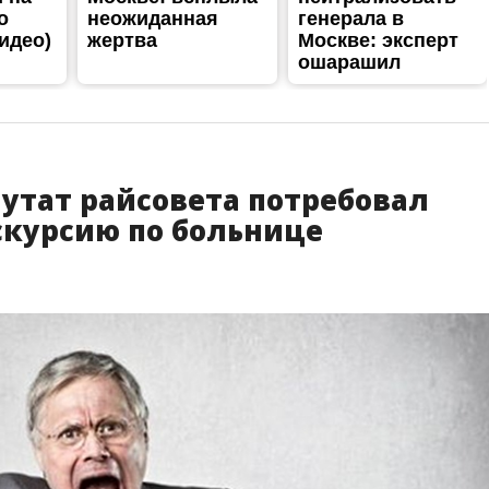
путат райсовета потребовал
скурсию по больнице