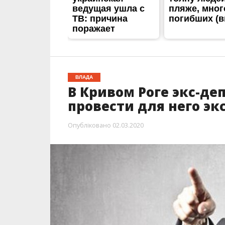
ВЛАДА
В Кривом Роге экс-де
провести для него эк
Опубліковано
02.03.2020