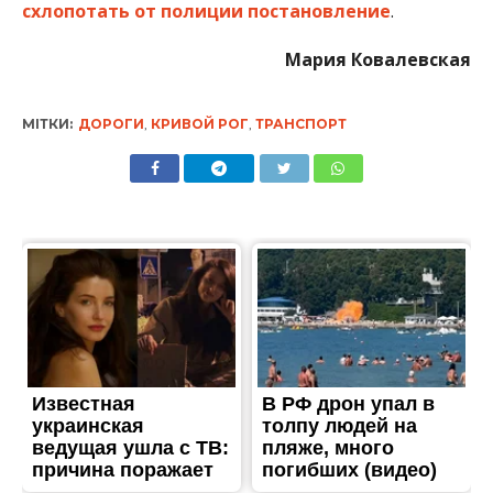
схлопотать от полиции постановление
.
Мария Ковалевская
МІТКИ:
ДОРОГИ
,
КРИВОЙ РОГ
,
ТРАНСПОРТ