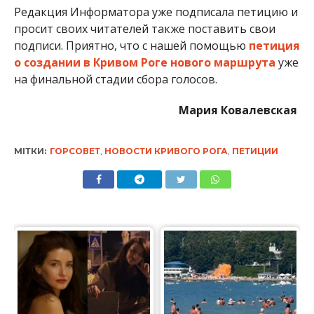
Редакция Информатора уже подписала петицию и
просит своих читателей также поставить свои
подписи. Приятно, что с нашей помощью
петиция
о создании в Кривом Роге нового маршрута
уже
на финальной стадии сбора голосов.
Мария Ковалевская
МІТКИ:
ГОРСОВЕТ
,
НОВОСТИ КРИВОГО РОГА
,
ПЕТИЦИИ