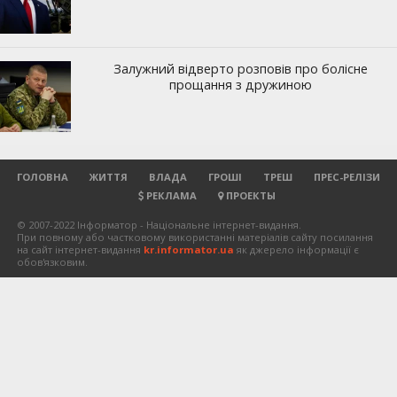
ГОЛОВНА
ЖИТТЯ
ВЛАДА
ГРОШІ
ТРЕШ
ПРЕС-РЕЛІЗИ
РЕКЛАМА
ПРОЕКТЫ
© 2007-2022 Інформатор - Національне інтернет-видання.
При повному або частковому використанні матеріалів сайту посилання
на сайт інтернет-видання
kr.informator.ua
як джерело інформації є
обов'язковим.