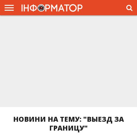
ГОЛОВНА
ЖИТТЯ
ВЛАДА
ГРОШІ
ТРЕШ
ПРЕС-
РЕЛІЗИ
РЕКЛАМА
ПРОЕКТЫ
НОВИНИ НА ТЕМУ: "ВЫЕЗД ЗА
ГРАНИЦУ"