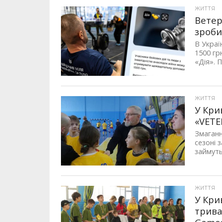
ЖИТТЯ
Ветер
зроб
В Украї
1500 гр
«Дія». П
ЖИТТЯ
У Кри
«VETE
Змаганн
сезоні 
займуть
ЖИТТЯ
У Кри
трива