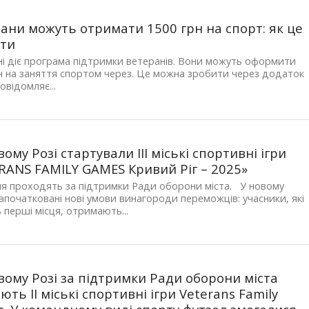
ани можуть отримати 1500 грн на спорт: як це
ити
ні діє програма підтримки ветеранів. Вони можуть оформити
н на заняття спортом через. Це можна зробити через додаток
овідомляє...
вому Розі стартували ІІІ міські спортивні ігри
RANS FAMILY GAMES Кривий Ріг – 2025»
я проходять за підтримки Ради оборони міста. У новому
започатковані нові умови винагороди переможців: учасники, які
 перші місця, отримають...
вому Розі за підтримки Ради оборони міста
ють ІІ міські спортивні ігри Veterans Family