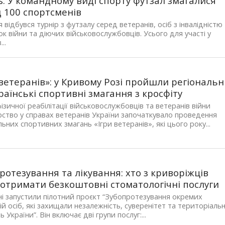
. У командному виді спорту футзал змагалися
 100 спортсменів
я відбувся турнір з футзалу серед ветеранів, осіб з інвалідністю
ок війни та діючих військовослужбовців. Усього для участі у
...
 ветеранів»: у Кривому Розі пройшли регіональн
раїнські спортивні змагання з кросфіту
ізичної реабілітації військовослужбовців та ветеранів війни
рство у справах ветеранів України започаткувало проведення
льних спортивних змагань «Ігри ветеранів», які цього року...
ротезування та лікування: хто з криворіжців
отримати безкоштовні стоматологічні послуги
ні запустили пілотний проєкт “Зубопротезування окремих
ій осіб, які захищали незалежність, суверенітет та територіаль
ть України”. Він включає дві групи послуг:...