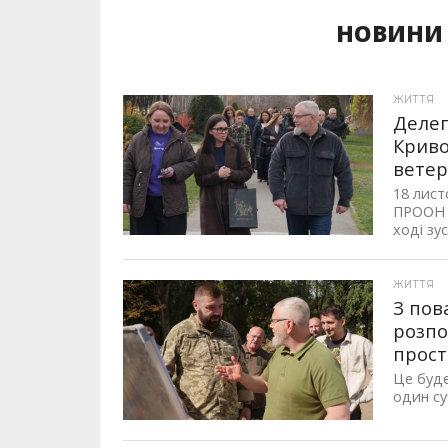
НОВИНИ 
ЖИТТЯ
Делег
Криво
ветер
18 лист
ПРООН т
ході зу
ЖИТТЯ
З пов
розпо
прост
Це буде
один су