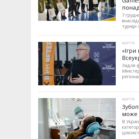
Games
понад
7 грудн
внаслід
турнірі з
ЖИТТЯ
«Ігри
Всеук
Задля ф
Міністе
регіона
ЖИТТЯ
Зубоп
може 
В Украї
категор
цілісніс