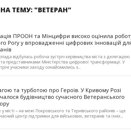
НА ТЕМУ: "ВЕТЕРАН"
ація ПРООН та Мінцифри високо оцінила робот
го Рогу у впровадженні цифрових інновацій дл
анів
опада відбулась робоча зустріч керівництва міста з делегацією
а представниками Міністерства цифрової трансформації. У
стрічі учасники заходу ознайомились з...
агою та турботою про Героїв. У Кривому Розі
чалося будівництво сучасного Ветеранського
ору
 у місті – на межі Покровського та Тернівського районів – ще
часний центр підтримки для військових, ветеранів та їхніх...