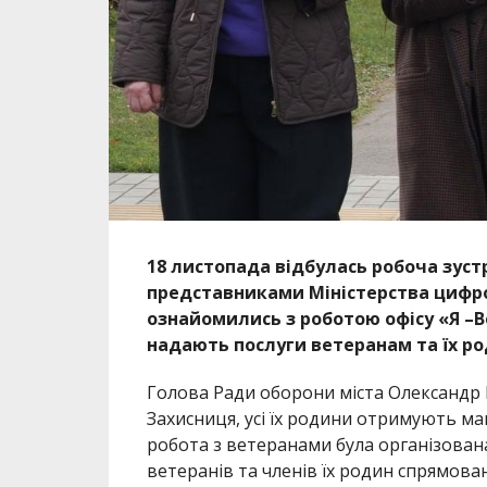
18 листопада відбулась робоча зуст
представниками Міністерства цифров
ознайомились з роботою офісу
«Я –В
надають послуги ветеранам та їх р
Голова Ради оборони міста Олександр В
Захисниця, усі їх родини отримують м
робота з ветеранами була організова
н
ветеранів та членів їх родин спрямовано