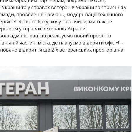
ячні міжнародним партнерам, зокрема ПРООН,
України та у справах ветеранів України за сприяння у
ади, проведенні навчань, модернізації технічного
вісів! Зі свого
боку, хочу зазначити, ми теж не
терством у справах ветеранів України,
ою адміністрацією реалізуємо новий проєкт із
нічній частині міста, де плануємо відкрити офіс «Я –
лановано відкриття ще 2-х ветеранських просторів на