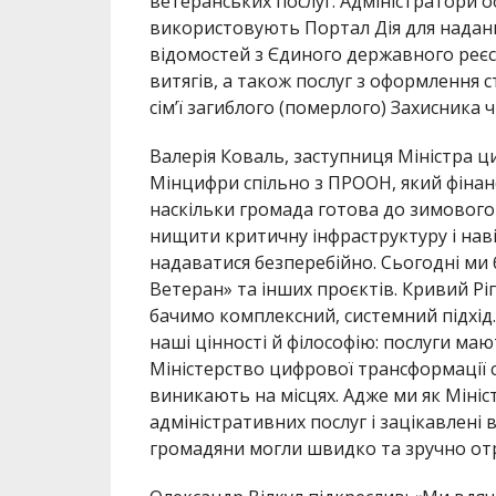
ветеранських послуг. Адміністратори о
використовують Портал Дія для наданн
відомостей з Єди
ного державного реєс
витягів, а також послуг з оформлення ст
сім’ї загиблого (померлого) Захисника ч
Валерія Коваль, заступниця Міністра ц
Мінцифри спільно з ПРООН, який фінан
наскільки громада готова до зимового 
нищити критичну інфраструктуру
і на
надаватися безперебійно. Сьогодні ми
Ветеран» та інших проєктів. Кривий Рі
бачимо комплексний, системний підхід.
наші цінності й філософію: послуги м
Міністерство цифрової трансформації с
виникають на місцях
. Адже ми як Міні
адміністративних послуг і зацікавлені
громадяни могли швидко та зручно от