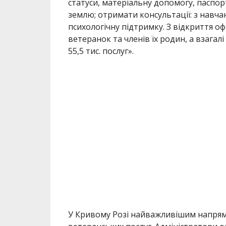
статуси, матеріальну допомогу, паспор
землю; отримати консультації: з
навчан
психологічну підтримку. З відкриття оф
вете
ранок та членів їх родин, а взагал
55,5 тис. послуг».
У Кривому Розі найважливішим напрям