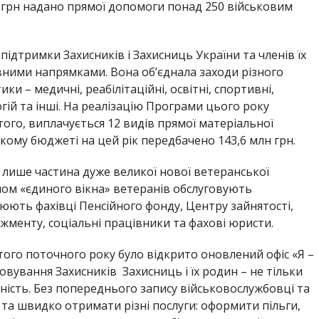
д грн надано прямої допомоги понад 250 військовим
підтримки Захисників і Захисниць України та членів їх
новними напрямками. Вона об’єднала заходи різного
ки – медичні, реабілітаційні, освітні,
спортивні,
гій та інші. На реалізацію Програми цього року
того, виплачується 12 видів прямої матеріальної
ькому бюджеті на цей рік п
ередбачено 143,6 млн грн.
 лише частина дуже великої нової ветеранської
пом «єдиного вікна» ветеранів обслуговують
цюють фахівці Пенсійного ф
онду, Центру зайнятості,
жменту, соціальні працівники та фахові юристи.
того поточного року було відкрито
оновлений офіс «Я –
вування Захисників Захисниць і їх родин – не тільки
ьність. Без попереднього запису військовослужбовці та
та швидко отримати різні послуги: оформити пільги,