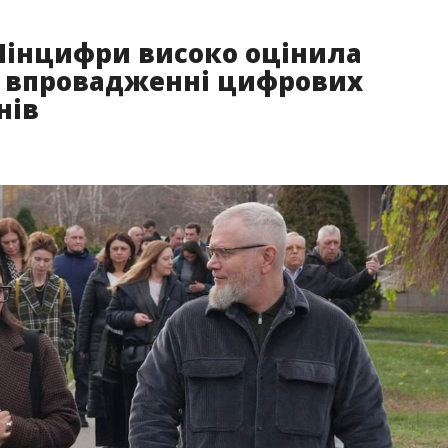
Мінцифри високо оцінила
 у впровадженні цифрових
нів