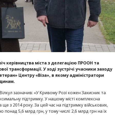
річ керівництва міста з делегацією ПРООН та
ої трансформації. У ході зустрічі учасники заходу
етеран» Центру «Віза», в якому адміністратори
одинам.
ілкул зазначив: «У Кривому Розі кожен Захисник та
аксимальну
підтримку. У нашому місті комплексна
а ще з 2014 року. За цей час на підтримку військових,
 понад 5,6 млрд грн, у тому числі: 2,6 млрд грн на їх