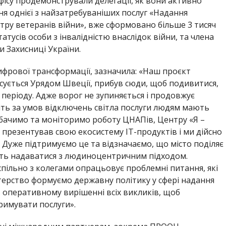
фісу продемонстрували делегації, як вони активно
я однієї з найзатребуваніших послуг «Надання
тру ветеранів війни», вже сформовано більше 3 тисяч
атусів особи з інвалідністю внаслідок війни, та члена
и Захисниці України.
ифрової трансформації, зазначила: «Наш проєкт
сується Урядом Швеції, прибув сюди, щоб подивитися,
періоду. Адже ворог не зупиняється і продовжує
віть за умов відключень світла послуги людям мають
 бачимо та моніторимо роботу ЦНАПів, Центру «Я –
г презентував свою екосистему IT-продуктів і ми дійсно
 Дуже підтримуємо це та відзначаємо, що місто поділяє
ають надаватися з людиноцентричним підходом.
пільно з колегами опрацьовує проблемні питання, які
стерство формуємо державну політику у сфері надання
 в оперативному вирішенні всіх викликів, щоб
римувати послуги».