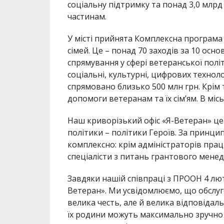
соціальну підтримку та понад 3,0 млр
частинам.
У місті прийнята Комплексна програма 
сімей. Це – понад 70 заходів за 10 ос
спрямування у сфері ветеранської політи
соціальні, культурні, цифрових техноло
спрямовано близько 500 млн грн. Крім 
допомоги ветеранам та їх сім’ям. В міс
Наш криворізький офіс «Я-Ветеран» це
політики – політики Героїв. За принци
комплексно: крім адміністраторів пра
сп
еціалісти з питань грантового менед
Завдяки нашій співпраці з ПРООН 4 лю
Ветеран». Ми усвідомлюємо, що обслуго
велика честь, але й велика відповідал
їх родини можуть максимально зручно 