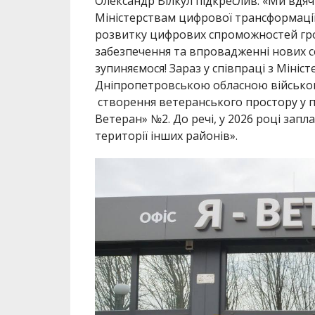
Олександр Вілкул підкреслив: «Ми вд
Міністерствам цифрової трансформації 
розвитку цифрових спроможностей гром
забезпечення та впровадженні нових сер
зупиняємося! Зараз у співпраці з Мініс
Дніпропетровською обласною військов
створення ветеранського простору у пів
Ветеран» №2. До речі, у 2026 році зап
території інших районів».