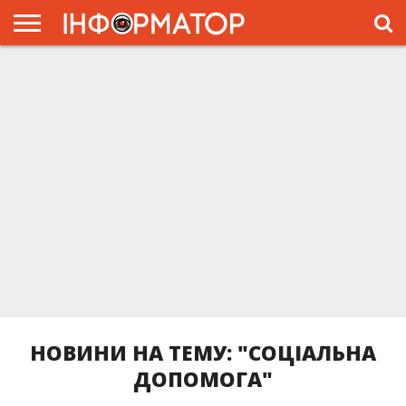
ГОЛОВНА
ЖИТТЯ
ВЛАДА
ГРОШІ
ТРЕШ
ПРЕС-
РЕЛІЗИ
РЕКЛАМА
ПРОЕКТЫ
НОВИНИ НА ТЕМУ: "СОЦІАЛЬНА
ДОПОМОГА"