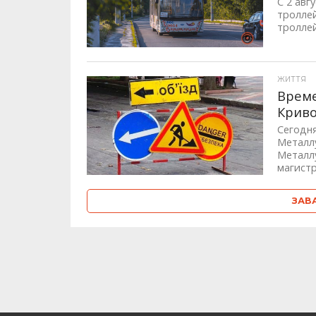
С 2 авг
тролле
троллей
ЖИТТЯ
Време
Криво
Сегодня
Металлу
Металл
магистр
ЗАВ