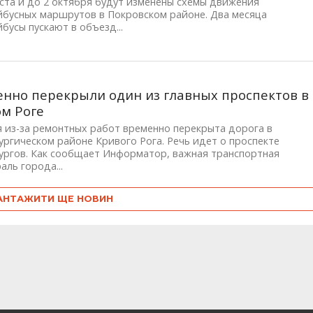
уста и до 2 октября будут изменены схемы движения
йбусных маршрутов в Покровском районе. Два месяца
бусы пускают в объезд...
нно перекрыли один из главных проспектов в
м Роге
 из-за ремонтных работ временно перекрыта дорога в
ргическом районе Кривого Рога. Речь идет о проспекте
ургов. Как сообщает Информатор, важная транспортная
аль города...
АНТАЖИТИ ЩЕ НОВИН