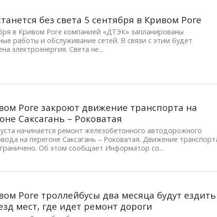
станется без света 5 сентября в Кривом Роге
ября в Кривом Роге компанией «ДТЭК» запланированы
ые работы и обслуживание сетей. В связи с этим будет
на электроэнергия. Света не...
вом Роге закроют движение транспорта на
оне Саксагань – Роковатая
вгуста начинается ремонт железобетонного автодорожного
вода на перегоне Саксагань – Роковатая. Движение транспорт
граничено. Об этом сообщает Информатор со...
вом Роге троллейбусы два месяца будут ездить
езд мест, где идет ремонт дороги