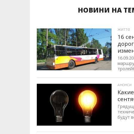
НОВИНИ НА ТЕ
ЖИТТЯ
16 се
дорог
изме
16.09.2
маршрут
тролейбу
АНОНСИ
Какие
сентя
Грядущ
технич
будут в