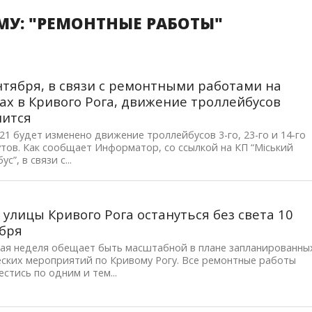
МУ: "РЕМОНТНЫЕ РАБОТЫ"
нтября, в связи с ремонтными работами на
ах в Кривого Рога, движение троллейбусов
нится
021 будет изменено движение троллейбусов 3-го, 23-го и 14-го
ов. Как сообщает Информатор, со ссылкой на КП “Міський
с”, в связи с...
 улицы Кривого Рога остануться без света 10
бря
ая неделя обещает быть масштабной в плане запланированны
еских мероприятий по Кривому Рогу. Все ремонтные работы
естись по одним и тем...