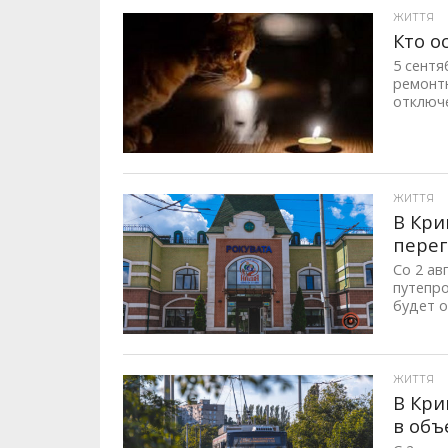
ЖИТТЯ
Кто о
5 сент
ремонтн
отключе
ЖИТТЯ
В Кри
перег
Со 2 а
путепро
будет о
ЖИТТЯ
В Кри
в объ