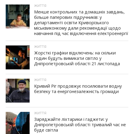
ЖИТТЯ
Менше контрольних та домашніх завдань,
більше паперових підручників: у
департаменті освіти Криворізького
міськвиконкому дали рекомендації щодо
навчання під час відключення електроенергії
ЖИТТЯ
Жорсткі графіки відключень: на скільки
годин будуть вимикати світло у
Дніпропетровській області 21 листопада
ЖИТТЯ
Кривий Ріг продовжує посилювати водну
безпеку та енергонезалежність громади
ЖИТТЯ
Заряджайте ліхтарики і гаджети: у
Дніпропетровській області тривалий час не
буде світла