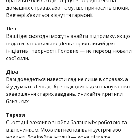
брати все близько до серця. Зосередьтеся на
домашніх справах або тому, що приносить спокій.
Ввечері з’явиться відчуття гармонії.
Лев
Ваші ідеї сьогодні можуть знайти підтримку, якщо
подати їх правильно. День сприятливий для
ініціатив і творчості. Головне — не переоцінювати
свої сили.
Діва
Вам доведеться навести лад не лише в справах, а
й у думках. День добре підходить для планування і
завершення старих завдань. Уникайте критики
близьких.
Терези
Сьогодні важливо знайти баланс між роботою та
відпочинком. Можливі несподівані зустрічі або
новини. Довіряйте інтуїції — вона підкаже