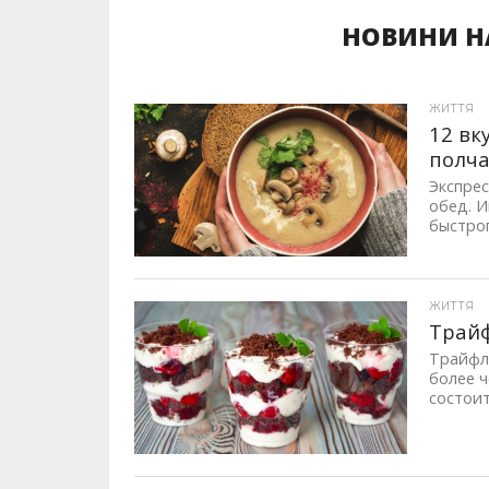
НОВИНИ НА
ЖИТТЯ
12 вк
полча
Экспре
обед. И
быстрог
ЖИТТЯ
Трайф
Трайфл 
более ч
состоит