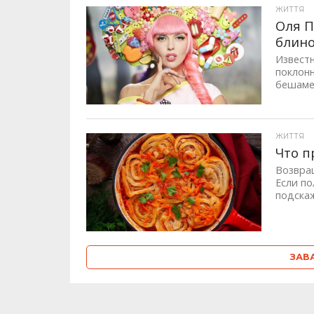
ЖИТТЯ
Оля П
блин
Известн
поклон
бешамел
ЖИТТЯ
Что п
Возвращ
Если по
подскаже
ЗАВ