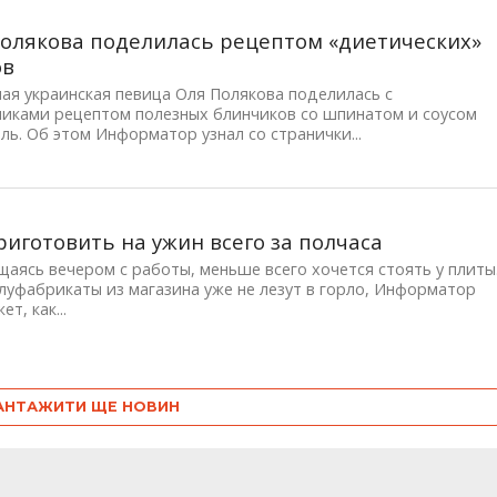
олякова поделилась рецептом «диетических»
ов
ая украинская певица Оля Полякова поделилась с
никами рецептом полезных блинчиков со шпинатом и соусом
ь. Об этом Информатор узнал со странички...
риготовить на ужин всего за полчаса
аясь вечером с работы, меньше всего хочется стоять у плиты
луфабрикаты из магазина уже не лезут в горло, Информатор
т, как...
АНТАЖИТИ ЩЕ НОВИН