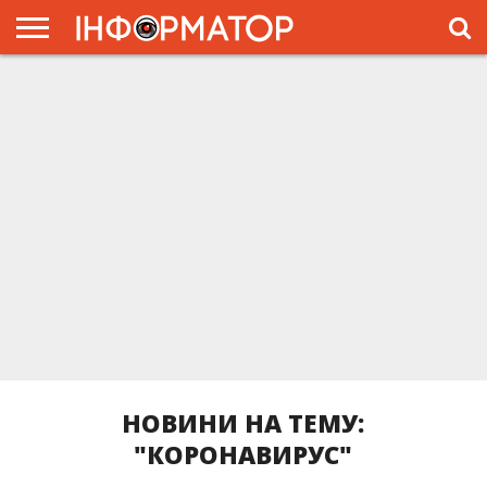
ГОЛОВНА
ЖИТТЯ
ВЛАДА
ГРОШІ
ТРЕШ
ПРЕС-
РЕЛІЗИ
РЕКЛАМА
ПРОЕКТЫ
НОВИНИ НА ТЕМУ:
"КОРОНАВИРУС"