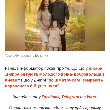
Такою була родина Бєлкіних
Раніше Інформатор писав про те, що що
у лікарні
Дніпра рятують молодого воїна-добровольця з
Києва
та що у Дніпрі
“по шматочкам” збирають
пораненого бійця “з нуля”
.
Читайте нас у
Facebook
,
Telegram
та
Viber
Стали свідком надзвичайних ситуацій у Кривому