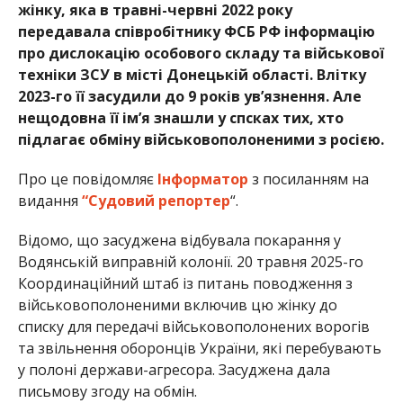
жінку, яка в травні-червні 2022 року
передавала співробітнику ФСБ РФ інформацію
про дислокацію особового складу та військової
техніки ЗСУ в місті Донецькій області. Влітку
2023-го її засудили до 9 років увʼязнення. Але
нещодовна її ім’я знашли у спсках тих, хто
підлагає обміну військовополоненими з росією.
Про це повідомляє
Інформатор
з посиланням на
видання
“Судовий репортер
“.
Відомо, що засуджена відбувала покарання у
Водянській виправній колонії. 20 травня 2025-го
Координаційний штаб із питань поводження з
військовополоненими включив цю жінку до
списку для передачі військовополонених ворогів
та звільнення оборонців України, які перебувають
у полоні держави-агресора. Засуджена дала
письмову згоду на обмін.