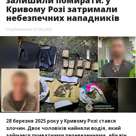
залишили помирати: у
Кривому Розі затримали
небезпечних нападників
Опубліковано
07.06.2025
28 березня 2025 року у Кривому Розі стався
злочин. Двоє чоловіків найняли водія, який
займався приватними перевезеннями, аби він