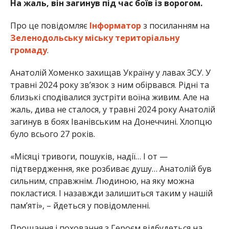
На жаль, він загинув під час боїв із ворогом.
Про це повідомляє
Інформатор
з посиланням на
Зеленодольську міську територіальну
громаду
.
Анатолій Хоменко захищав Україну у лавах ЗСУ. У
травні 2024 року звʼязок з ним обірвався. Рідні та
близькі сподівалися зустріти воїна живим. Але на
жаль, дива не сталося, у травні 2024 року Анатолій
загинув в боях Іванівським на Донеччині. Хлопцю
було всього 27 років.
«Місяці тривоги, пошуків, надії… І от —
підтвердження, яке розбиває душу… Анатолій був
сильним, справжнім. Людиною, на яку можна
покластися. І назавжди залишиться таким у нашій
пам’яті», – йдеться у повідомленні.
Прощання і поховання з Героєм відбудеться на