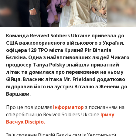
Команда
Revived Soldiers Ukraine
привезла до
США важкопораненого військового з України,
офіцера 129 ТРО міста Кривий Ріг Віталія
Бєлкіна. Одна з найвпливовіших людей Чикаго
продюсер Tanya Polsky знайшла приватний
літак та домилася про перевезення на ньому
бійця. Власник літака Mr. Frieldand додатково
відправив його на зустріч Віталію з Женеви до
Варшави.
Про це повідомляє
Інформатор
з посиланням на
співробітницю
Revived Soldiers Ukraine
Ірину
Васчук Discipio.
За її словами Віталій Бєлкін сам із Херсонської