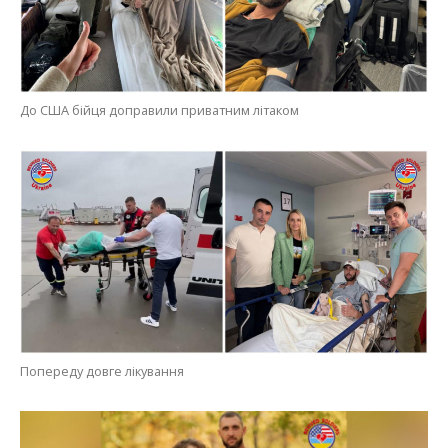
До США бійця доправили приватним літаком
Попереду довге лікування