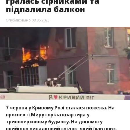
гралась сірниками та
підпалила балкон
Опубліковано
08.06.2025
7 червня у Кривому Розі сталася пожежа. На
проспекті Миру горіла квартира у
триповерховому будинку. На допомогу
прийшов випадковий свідок, який їхав повз.