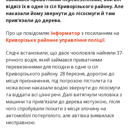
відвіз їх в одне із сіл Криворізького району. Але
наказали йому звернути до лісосмуги й там
прив’язали до дерева.
Про це повідомляє
Інформатор
з посиланням на
Криворізьке районне управління поліції
.
Слідчі встановили, що двоє чооловіків найняли 37-
річного водія, який займався приватними
перевезеннями для поїздки в одне із сіл
Криворізького району. 28 березня, дорогою до
місця призначення, під погрозою пістолета та
ножа вони наказали водію звернути до лісосмуги
та віддати всі цінні речі. Далі витягнули чоловіка з
машини та привʼязали до дерева мотузкою, після
чого спробували поїхати з місця злочину на
автомобілі потерпілого, але автівка виявилася
несправною.