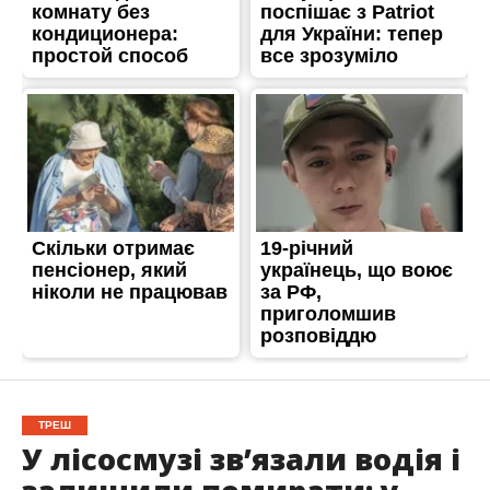
ТРЕШ
У лісосмузі звʼязали водія і