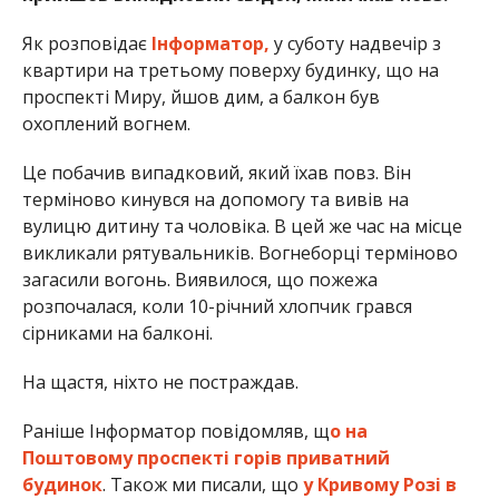
Як розповідає
Інформатор,
у суботу надвечір з
квартири на третьому поверху будинку, що на
проспекті Миру, йшов дим, а балкон був
охоплений вогнем.
Це побачив випадковий, який їхав повз. Він
терміново кинувся на допомогу та вивів на
вулицю дитину та чоловіка. В цей же час на місце
викликали рятувальників. Вогнеборці терміново
загасили вогонь. Виявилося, що пожежа
розпочалася, коли 10-річний хлопчик грався
сірниками на балконі.
На щастя, ніхто не постраждав.
Раніше Інформатор повідомляв, щ
о на
Поштовому проспекті горів приватний
будинок
. Також ми писали, що
у Кривому Розі в