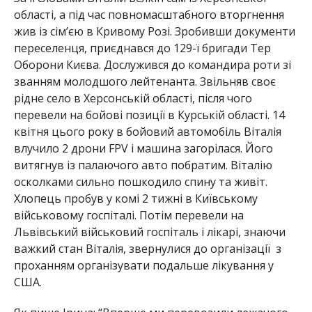
області, а під час повномасштабного вторгнення
жив із сім’єю в Кривому Розі. Зробивши документи
переселенця, приєднався до 129-ї бригади Тер
Оборони Києва. Дослужився до командира роти зі
званням молодшого лейтенанта. Звільняв своє
рідне село в Херсонській області, після чого
перевели на бойові позиції в Курській області. 14
квітня цього року в бойовий автомобіль Віталія
влучило 2 дрони FPV і машина загорілася. Його
витягнув із палаючого авто побратим. Віталію
осколками сильно пошкодило спину та живіт.
Хлопець пробув у комі 2 тижні в Київському
військовому госпіталі. Потім перевели на
Львівський військовий госпіталь і лікарі, знаючи
важкий стан Віталія, звернулися до організації з
проханням організувати подальше лікування у
США.