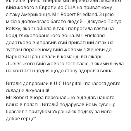
Як пише Ірина: “Вперше ми перевозили лежачого
військового з Європи до США на приватному
літаку Американця, Mr. Robert Friedland. З цією
місією допомагало багато людей – дякуємо Tanya
Polsky, яка знайшла літак і попросила взяти на
борд тяжкопораненого воїна. Mr. Frieldand
додатково відправив свій приватний літак на
зустріч пораненому військовому з Женеви до
Варшави.Працювали в команді всі лікарі
Львівського військового госпіталю, з якими я була
на контакті щодня щодо стану здоров’я воїна…
Віталія доправили в UIC Hospital і почалося довге
складне лікування!
Mr.Robert вчора персонально відвідав нашого
воїна в палаті і Віталій подарував йому сувенір –
браслет з тризубом України як подяку за його
добре серце”.