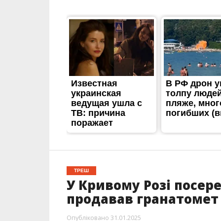
ТРЕШ
У Кривому Розі посер
продавав гранатомет
Опубліковано
31.01.2025