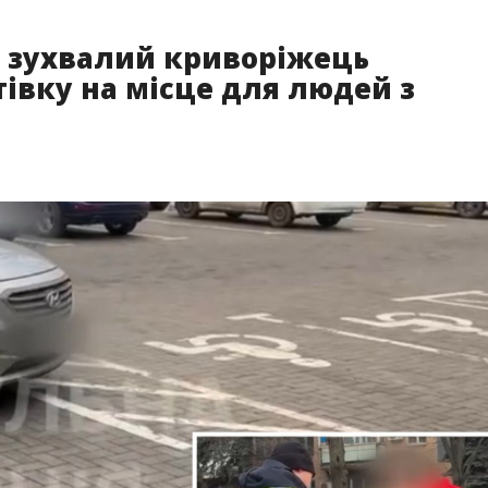
 зухвалий криворіжець
івку на місце для людей з