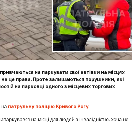
ї привчаються на паркувати свої автівки на місцях
 на це права. Проте залишаються порушники, які
ося й на парковці одного з місцевих торгових
 на
патрульну поліцію Кривого Рогу
.
паркувався на місці для людей з інвалідністю, хоча не