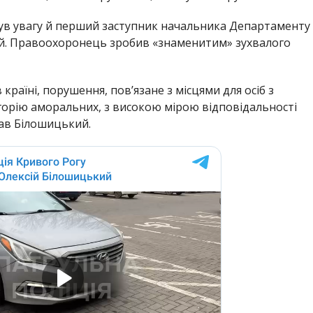
ув увагу й перший заступник начальника Департаменту
ий. Правоохоронець зробив «знаменитим» зухвалого
раїні, порушення, повʼязане з місцями для осіб з
егорію аморальних, з високою мірою відповідальності
сав Білошицький.