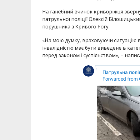
На ганебний вчинок криворіжця зверн
патрульної поліції Олексій Білошицьк
порушника з Кривого Рогу.
«На мою думку, враховуючи ситуацію в к
інвалідністю має бути виведене в кат
перед законом і суспільством», – напи