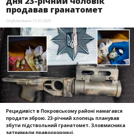
дня 23-річний чоловік
продавав гранатомет
Опубліковано
31.01.2025
Рецидивіст в Покровському районі намагався
продати зброю. 23-річний хлопець планував
збути підствольний гранатомет. Зловмисника
затримали правоохоронці.