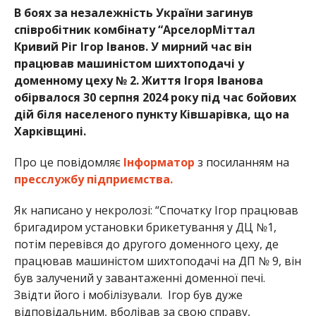
В боях за незалежність України загинув
співробітник комбінату “АрселорМіттал
Кривий Ріг Ігор Іванов. У мирний час він
працював машиністом шихтоподачі у
доменному цеху № 2. Життя Ігоря Іванова
обірвалося 30 серпня 2024 року під час бойових
дій біля населеного пункту Ківшарівка, що на
Харківщині.
Про це повідомляє
Інформатор
з посиланням на
пресслужбу підприємства.
Як написано у некролозі: “Спочатку Ігор працював
бригадиром установки брикетування у ДЦ №1,
потім перевівся до другого доменного цеху, де
працював машиністом шихтоподачі на ДП № 9, він
був залучений у завантаженні доменної печі.
Звідти його і мобілізували. Ігор був дуже
відповідальним, вболівав за свою справу,