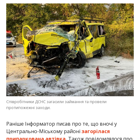
Співробітники ДСНС загасили займання та провели
протипожежні заходи.
Раніше Інформатор писав про те, що вночі у
Центрально-Міському районі
загорілася
припаркована автівка.
Також повідомлялося про