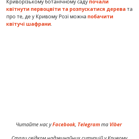
Криворізькому ботанічному саду
почали
квітнути первоцвіти та розпускатися дерева
та
про те, де у Кривому Розі можна
побачити
квітучі шафрани
.
Читайте нас у
Facebook
,
Telegram
та
Viber
Стали свідком надзвичайних ситуацій у Кривому