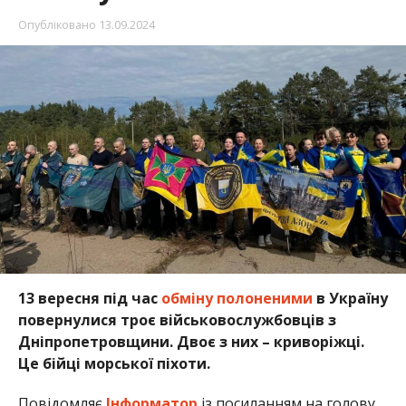
Опубліковано
13.09.2024
13 вересня під час
обміну полоненими
в Україну
повернулися троє військовослужбовців з
Дніпропетровщини. Двоє з них – криворіжці.
Це бійці морської піхоти.
Повідомляє
Інформатор
із посиланням на голову