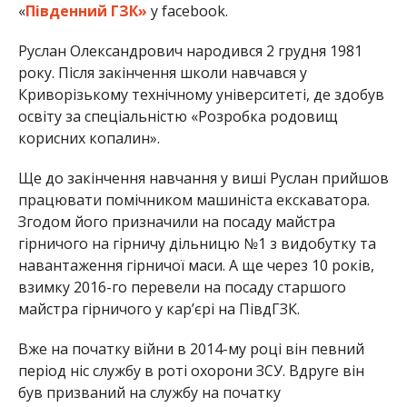
«
Південний ГЗК»
у facebook.
Руслан Олександрович народився 2 грудня 1981
року. Після закінчення школи навчався у
Криворізькому технічному університеті, де здобув
освіту за спеціальністю «Розробка родовищ
корисних копалин».
Ще до закінчення навчання у виші Руслан прийшов
працювати помічником машиніста екскаватора.
Згодом його призначили на посаду майстра
гірничого на гірничу дільницю №1 з видобутку та
навантаження гірничої маси. А ще через 10 років,
взимку 2016-го перевели на посаду старшого
майстра гірничого у кар’єрі на ПівдГЗК.
Вже на початку війни в 2014-му році він певний
період ніс службу в роті охорони ЗСУ. Вдруге він
був призваний на службу на початку