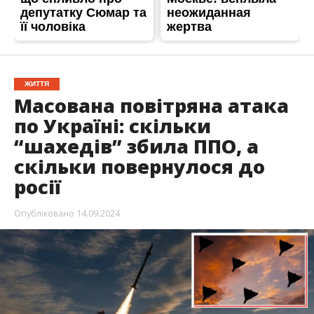
ЖИТТЯ
Масована повітряна атака
по Україні: скільки
“шахедів” збила ППО, а
скільки повернулося до
росії
Опубліковано
14.09.2024