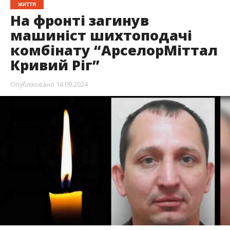
ЖИТТЯ
На фронті загинув
машиніст шихтоподачі
комбінату “АрселорМіттал
Кривий Ріг”
Опубліковано
14.09.2024