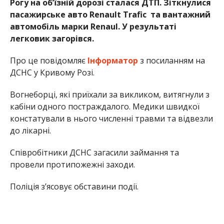
Рогу на об’їзній дорозі сталася ДТП. Зіткнулися
пасажирське авто Renault Trafic та вантажний
автомобіль марки Renaul. У результаті
легковик загорівся.
Про це повідомляє
Інформатор
з посиланням на
ДСНС у Кривому Розі.
Вогнеборці, які приїхали за викликом, витягнули з
кабіни одного постраждалого. Медики швидкої
констатували в нього численні травми та відвезли
до лікарні.
Співробітники ДСНС загасили займання та
провели протипожежні заходи.
Поліція з’ясовує обставини події.