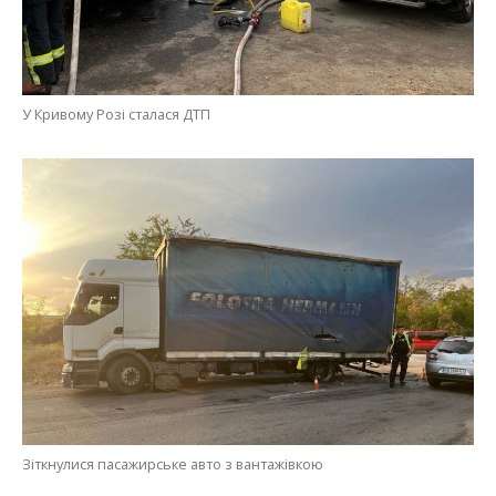
У Кривому Розі сталася ДТП
Зіткнулися пасажирське авто з вантажівкою