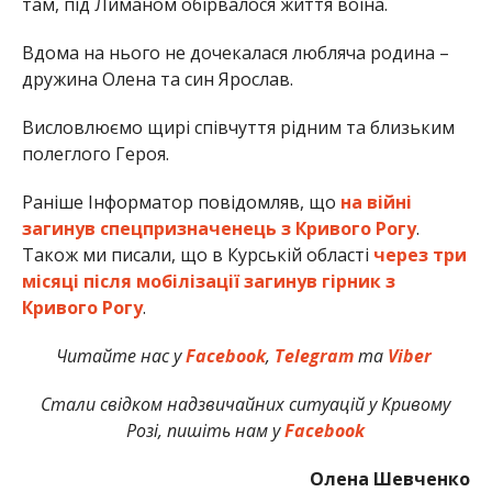
там, під Лиманом обірвалося життя воїна.
Вдома на нього не дочекалася любляча родина –
дружина Олена та син Ярослав.
Висловлюємо щирі співчуття рідним та близьким
полеглого Героя.
Раніше Інформатор повідомляв, що
на війні
загинув спецпризначенець з Кривого Рогу
.
Також ми писали, що в Курській області
через три
місяці після мобілізації загинув гірник з
Кривого Рогу
.
Читайте нас у
Facebook
,
Telegram
та
Viber
Стали свідком надзвичайних ситуацій у Кривому
Розі, пишіть нам у
Facebook
Олена Шевченко