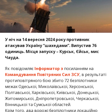
У ніч на 14 вересня 2024 року противник
атакував Україну “шахедами”. Випустив 76
одиниць. Місця запуску – Курськ, Єйськ, мис
Чауда.
Як повідомляє
Інформатор з
посиланням на
Командування Повітряних Сил ЗСУ
, в результаті
протиповітряного бою збито 72 безпілотники
межах Одеської, Миколаївської, Херсонської,
Полтавської, Харківської, Київської, Донецької,
Житомирської, Дніпропетровської, Черкаської,
Вінницької та Сумської областей.
Крім того, два ворожі безпілотники локаційно