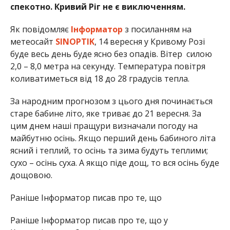
спекотно. Кривий Ріг не є виключенням.
Як повідомляє
Інформатор
з посиланням на
метеосайт
SINOPTIK
, 14 вересня у Кривому Розі
буде весь день буде ясно без опадів. Вітер силою
2,0 – 8,0 метра на секунду. Температура повітря
коливатиметься від 18 до 28 градусів тепла.
За народним прогнозом з цього дня починається
старе бабине літо, яке триває до 21 вересня. За
цим днем наші пращури визначали погоду на
майбутню осінь. Якщо перший день бабиного літа
ясний і теплий, то осінь та зима будуть теплими;
сухо – осінь суха. А якщо піде дощ, то вся осінь буде
дощовою.
Раніше Інформатор писав про те, що
Раніше Інформатор писав про те, що у