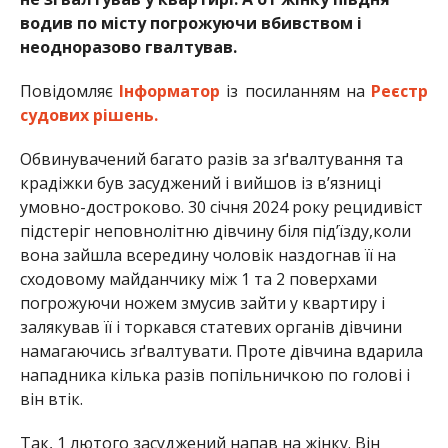
водив по місту погрожуючи вбивством і
неодноразово гвалтував.
Повідомляє
Інформатор
із посиланням на
Реєстр
судових рішень.
Обвинувачений багато разів за зґвалтування та
крадіжки був засуджений і вийшов із в’язниці
умовно-достроково. 30 січня 2024 року рецидивіст
підстеріг неповнолітню дівчину біля під’їзду,коли
вона зайшла всередину чоловік наздогнав її на
сходовому майданчику між 1 та 2 поверхами
погрожуючи ножем змусив зайти у квартиру і
залякував її і торкався статевих органів дівчини
намагаючись зґвалтувати. Проте дівчина вдарила
нападника кілька разів попільничкою по голові і
він втік.
Так, 1 лютого засуджений напав на жінку. Він