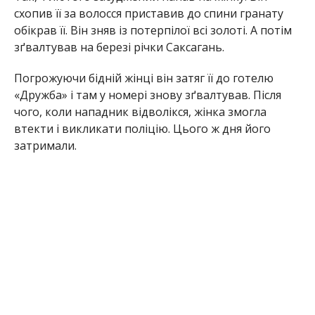
схопив її за волосся приставив до спини гранату
обікрав її. Він зняв із потерпілої всі золоті. А потім
зґвалтував на березі річки Саксагань.
Погрожуючи бідній жінці він затяг її до готелю
«Дружба» і там у номері знову зґвалтував. Після
чого, коли нападник відволікся, жінка змогла
втекти і викликати поліцію. Цього ж дня його
затримали.