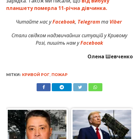
зарядка. Також ми писали, що
від вибуху
планшету померла 11-річна дівчинка.
Читайте нас у
Facebook
,
Telegram
та
Viber
Стали свідком надзвичайних ситуацій у Кривому
Розі, пишіть нам у
Facebook
Олена Шевченко
МІТКИ:
КРИВОЙ РОГ
,
ПОЖАР