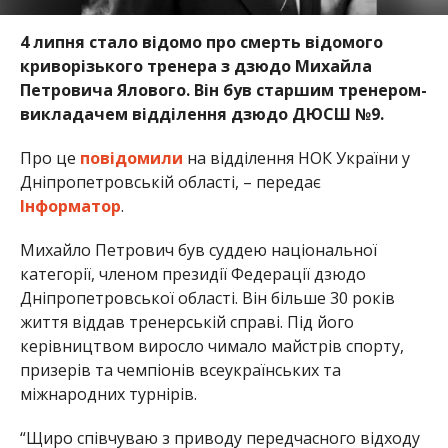
4 липня стало відомо про смерть відомого
криворізького тренера з дзюдо Михайла
Петровича Ялового. Він був старшим тренером-
викладачем відділення дзюдо ДЮСШ №9.
Про це
повідомили
на відділення НОК України у
Дніпропетровській області, – передає
Інформатор
.
Михайло Петрович був
суддею національної
категорії, членом президії Федерації дзюдо
Дніпропетровської області. Він
більше 30 років
життя віддав тренерській справі. Під його
керівництвом виросло чимало майстрів спорту,
призерів та чемпіонів всеукраїнських та
міжнародних турнірів.
“Щиро співчуваю з приводу передчасного відходу