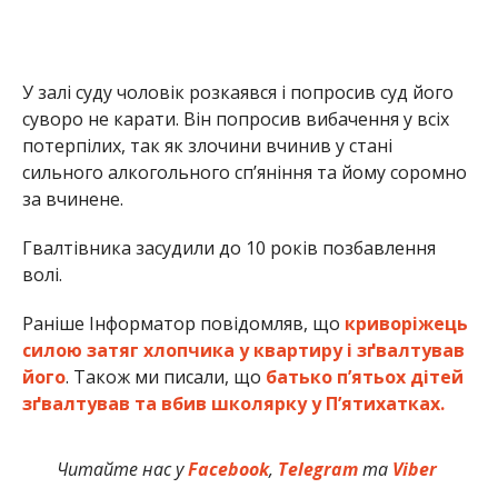
У залі суду чоловік розкаявся і попросив суд його
суворо не карати. Він попросив вибачення у всіх
потерпілих, так як злочини вчинив у стані
сильного алкогольного сп’яніння та йому соромно
за вчинене.
Гвалтівника засудили до 10 років позбавлення
волі.
Раніше Інформатор повідомляв, що
криворіжець
силою затяг хлопчика у квартиру і зґвалтував
його
. Також ми писали, що
батько п’ятьох дітей
зґвалтував та вбив школярку у П’ятихатках.
Читайте нас у
Facebook
,
Telegram
та
Viber