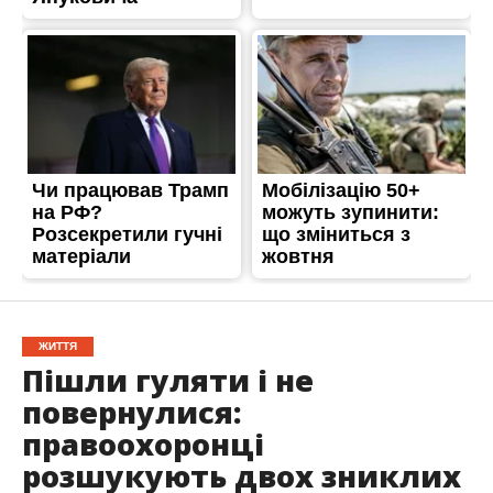
ЖИТТЯ
Пішли гуляти і не
повернулися:
правоохоронці
розшукують двох зниклих