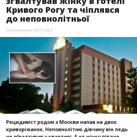
зґвалтував жінку в готелі
Кривого Рогу та чіплявся
до неповнолітньої
Опубліковано
04.07.2024
Рецидивіст родом з Москви напав на двох
криворіжанок. Неповнолітню дівчину він ледь
не зґвалтував у квартирі. А от жінку півдня