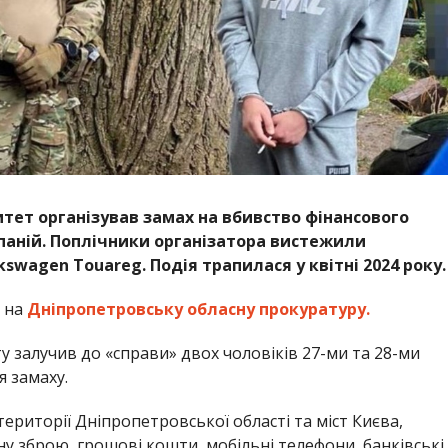
тет організував замах на вбивство фінансового
паній. Поплічники організатора вистежили
kswagen Touareg. Подія трапилася у квітні 2024 року.
 на
Дніпропетровську обласну прокуратуру.
у залучив до «справи» двох чоловіків 27-ми та 28-ми
я замаху.
риторії Дніпропетровської області та міст Києва,
у зброю, грошові кошти, мобільні телефони, банківські