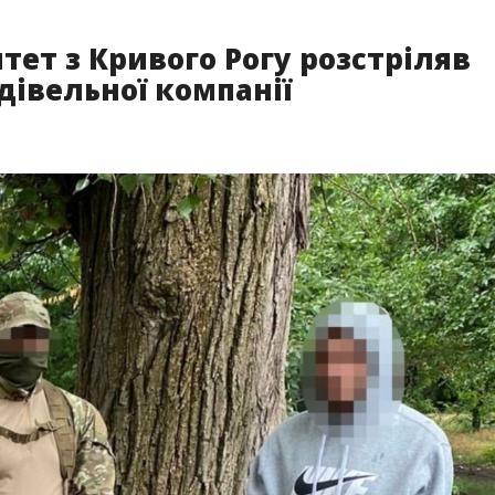
ет з Кривого Рогу розстріляв
дівельної компанії