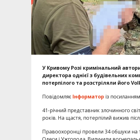
У Кривому Розі кримінальний автори
директора однієї з будівельних ком
потерпілого та розстріляли його Vol
Повідомляє
Інформатор
із посиланням
41-річний представник злочинного світ
років. На щастя, потерпілий вижив післ
Правоохоронці провели 34 обшуки на те
Одеси і Ужгорода. Вилучили вогнепальн