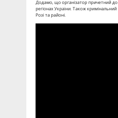
Додамо, що організатор причетний до 
регіонах України. Також кримінальний
Розі та районі.