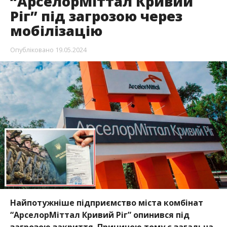
“АрселорМіттал Кривий
Ріг” під загрозою через
мобілізацію
Опубліковано
19.05.2024
Найпотужніше підприємство міста комбінат
“АрселорМіттал Кривий Ріг” опинився під
загрозою закриття. Причиною тому є загальна