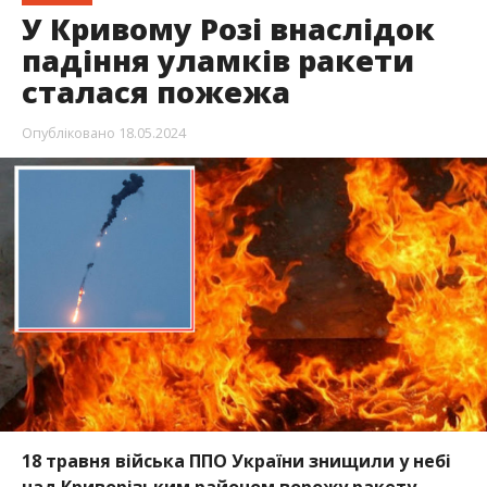
У Кривому Розі внаслідок
падіння уламків ракети
сталася пожежа
Опубліковано
18.05.2024
18 травня війська ППО України знищили у небі
над Криворізьким районом ворожу ракету.