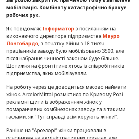
мобілізація. Комбінату катастрофічно бракує
робочих рук.
Як повідомляє
Інформатор
з посиланням на
виконавчого директора підприємства
Мауро
Лонгобардо
, з початку війни з 18 тисяч
працівників заводу було мобілізовано 3500, але
після набрання чинності законом буде більше.
Щотижня на фронті гине хтось із співробітників
підприємства, яких мобілізували.
На роботу через це доводиться масово наймати
жінок. ArcelorMittal розмістила по Кривому Розі
рекламні щити із зображенням жінок у
помаранчевих комбінезонах заводу та з такими
гаслами, як “Тут справді всім керують жінки!”.
Раніше на “Арселорі” жінки працювали в
основному на адміністративних посадах, але