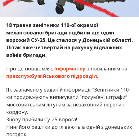
18 травня зенітники 110-ої окремої
механізованої бригади підбили ще один
ворожий СУ-25. Це сталося у Донецькій області.
Літак вже четвертий на рахунку відважних
воїнів бригади.
Про це повідомляє
Інформатор
з посиланням на
пресслужбу військового підрозділ
.
Як зазначено у еаданій інформації: “Зенітники 110-
ки продовжують виписувати “полумʼяні штрафи”
московитським літунам за незаконний перетин
кордону.
Знову прибили Су-25 ворога!
Нині його рештки дотлівають в одній з донецьких
посадок.