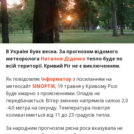
В Україні буяє весна. За прогнозом відомого
метеоролога
Наталки Діденко
тепло буде по
всій території. Кривий Ріг не є виключенням.
Як повідомляє
Інформатор
з посиланням на
метеосайт
SINOPTIK
, 19 травня у Кривому Розі
буде хмарно з проясненнями. Опадів не
передбачається. Вітер змінних напрямків силою 2,0
-4,0 метра на секунду. Температура повітря
коливатиметься від 11 до 23 градусів тепла.
За народним прогнозом рясна роса вказувала не