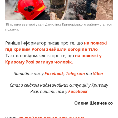
18 травня ввечері у селі Данилівка Криворізького району сталася
пожежа.
Раніше Інформатор писав про те, що
на пожежі
під Кривим Рогом знайшли обгоріле тіло
.
Також повідомлялося про те, що
на пожежі у
Кривому Розі загинув чоловік
.
Читайте нас у
Facebook
,
Telegram
та
Viber
Стали свідком надзвичайних ситуацій у Кривому
Розі, пишіть нам у
Facebook
Олена Шевченко