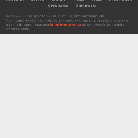
РЕКЛАМА
ПРОЕКТЫ
© 2007-2022 Інформатор - Національне інтернет-видання.
При повному або частковому використанні матеріалів сайту посилання
на сайт інтернет-видання
kr.informator.ua
як джерело інформації є
обов'язковим.