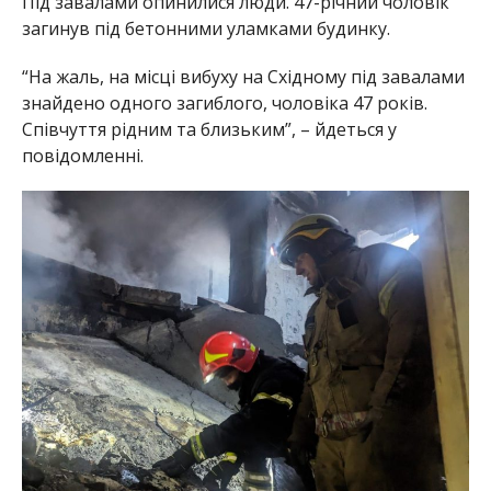
Під завалами опинилися люди. 47-річний чоловік
загинув під бетонними уламками будинку.
“На жаль, на місці вибуху на Східному під завалами
знайдено одного загиблого, чоловіка 47 років.
Співчуття рідним та близьким”, – йдеться у
повідомленні.