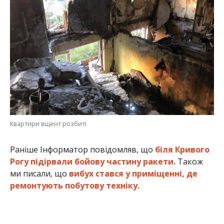
Квартири вщент розбиті
Раніше Інформатор повідомляв, що
біля Кривого
Рогу підірвали бойову частину ракети.
Також
ми писали, що
вибух стався у приміщенні, де
ремонтують побутову техніку.