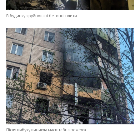
В будинку зруйновані бетонні плити
Після вибуху виникла масштабна пожежа