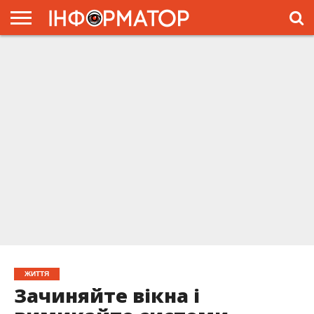
ГОЛОВНА
ЖИТТЯ
ВЛАДА
ГРОШІ
ТРЕШ
ПРЕС-
РЕЛІЗИ
РЕКЛАМА
ПРОЕКТЫ
ЖИТТЯ
Зачиняйте вікна і