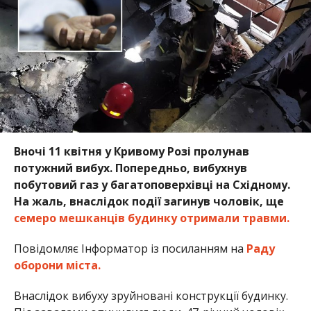
Вночі 11 квітня у Кривому Розі пролунав
потужний вибух. Попередньо, вибухнув
побутовий газ у багатоповерхівці на Східному.
На жаль, внаслідок події загинув чоловік, ще
семеро мешканців будинку отримали травми.
Повідомляє Інформатор із посиланням на
Раду
оборони міста.
Внаслідок вибуху зруйновані конструкції будинку.