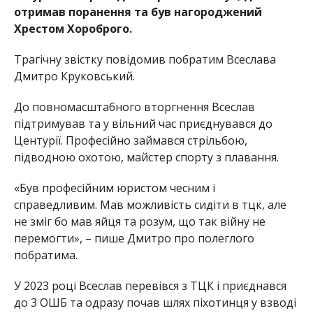
отримав поранення та був нагороджений
Хрестом Хороброго.
Трагічну звістку повідомив побратим Всеслава
Дмитро Круковський.
До повномасштабного вторгнення Всеслав
підтримував та у вільний час приєднувався до
Центурії. Професійно займався стрільбою,
підводною охотою, майстер спорту з плавання.
«Був професійним юристом чесним і
справедливим. Мав можливість сидіти в тцк, але
не зміг бо мав яйця та розум, що так війну не
перемогти», – пише Дмитро про полеглого
побратима.
У 2023 році Всеслав перевівся з ТЦК і приєднався
до 3 ОШБ та одразу почав шлях піхотинця у взводі