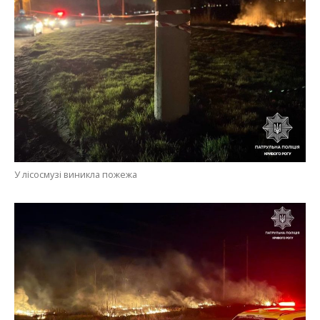
У лісосмузі виникла пожежа