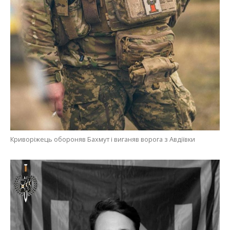
Криворіжець обороняв Бахмут і виганяв ворога з Авдіївки