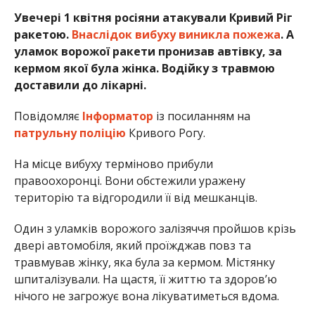
Увечері 1 квітня росіяни атакували Кривий Ріг
ракетою.
Внаслідок вибуху виникла пожежа
. А
уламок ворожої ракети пронизав автівку, за
кермом якої була жінка. Водійку з травмою
доставили до лікарні.
Повідомляє
Інформатор
із посиланням на
патрульну поліцію
Кривого Рогу.
На місце вибуху терміново прибули
правоохоронці. Вони обстежили уражену
територію та відгородили її від мешканців.
Один з уламків ворожого залізяччя пройшов крізь
двері автомобіля, який проїжджав повз та
травмував жінку, яка була за кермом. Містянку
шпиталізували. На щастя, її життю та здоровʼю
нічого не загрожує вона лікуватиметься вдома.