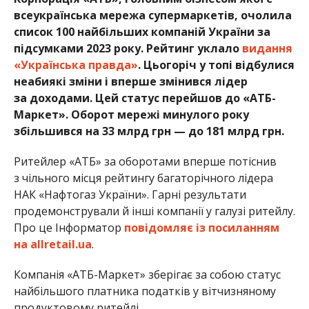
всеукраїнська мережа супермаркетів, очолила
список 100 найбільших компаній України за
підсумками 2023 року. Рейтинг уклало
видання
«Українська правда»
. Цьогоріч у топі відбулися
неабиякі зміни і вперше змінився лідер
за доходами. Цей статус перейшов до «АТБ-
Маркет». Оборот мережі минулого року
збільшився на 33 млрд грн — до 181 млрд грн.
Ритейлер «АТБ» за оборотами вперше потіснив
з чільного місця рейтингу багаторічного лідера
НАК «Нафтогаз України». Гарні результати
продемонстрували й інші компанії у галузі ритейлу.
Про це Інформатор
повідомляє із посиланням
на allretail.ua
.
Компанія «АТБ-Маркет» зберігає за собою статус
найбільшого платника податків у вітчизняному
продуктовому ритейлі.