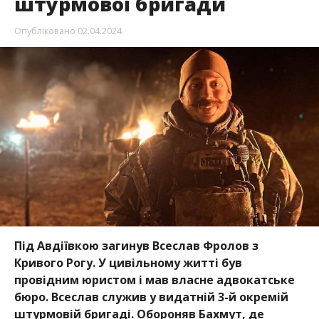
штурмової бригади
Опубліковано
02.04.2024
Під Авдіївкою загинув Всеслав Фролов з
Кривого Рогу. У цивільному житті був
провідним юристом і мав власне адвокатське
бюро. Всеслав служив у видатній 3-й окремій
штурмовій бригаді. Обороняв Бахмут, де