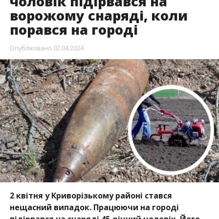
чоловік підірвався на
ворожому снаряді, коли
порався на городі
Опубліковано
02.04.2024
2 квітня у Криворізькому районі стався
нещасний випадок. Працюючи на городі
підірвався на снаряді 45-річний чоловік. Його