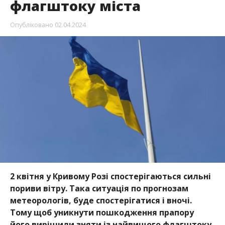
флагштоку міста
Опубліковано
02.04.2024
2 квітня у Кривому Розі спостерігаються сильні
пориви вітру. Така ситуація по прогнозам
метеорологів, буде спостерігатися і вночі.
Тому щоб уникнути пошкодження прапору
його вирішили зняти із найвищого флагштоку