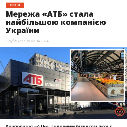
ЖИТТЯ
Мережа «АТБ» стала
найбільшою компанією
України
Опубліковано
02.04.2024
Корпорація «АТБ», головним бізнесом якої є