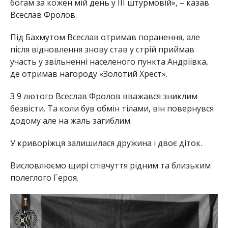
богам за кожен мій день у ІІІ штурмовій», – казав
Всеслав Фролов.
Під Бахмутом Всеслав отримав поранення, але
після відновлення знову став у стрій приймав
участь у звільненні населеного пункта Андріївка,
де отримав нагороду «Золотий Хрест».
З 9 лютого Всеслав Фролов вважався зниклим
безвісти. Та коли був обмін тілами, він повернувся
додому але на жаль загиблим.
У криворіжця залишилася дружина і двоє діток.
Висловлюємо щирі співчуття рідним та близьким
полеглого Героя.