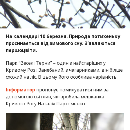
На календарі 10 березня. Природа потихеньку
просинається від зимового сну. З’являються
першоцвіти.
Парк “Веселі Терни” – один з найстаріших у
Кривому Розі. Занебаний, з чагарниками, він білше
схожий на ліс. В цьому його особлива чарівність.
Інформатор
пропонує помилуватися ним за
допомогою світлин, які зробила мешканка
Кривого Рогу Наталія Пархоменко.