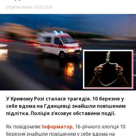
Опубліковано
10.03.2024
У Кривому Розі сталася трагедія. 10 березня у
себе вдома на Гданцевці знайшли повішеним
підлітка. Поліція з’ясовує обставини події.
Як повідомляє
Інформатор
, 16-річного хлопця 10
березня знайшли повішеним у себе вдома на