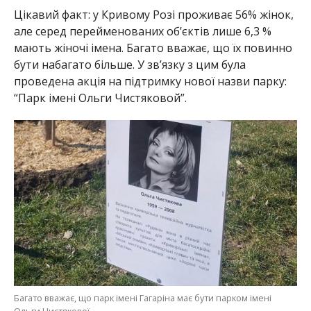
Цікавий факт: у Кривому Розі проживає 56% жінок,
але серед перейменованих об’єктів лише 6,3 %
мають жіночі імена. Багато вважає, що їх повинно
бути набагато більше. У зв’язку з цим була
проведена акція на підтримку нової назви парку:
“Парк імені Ольги Чистяковой”.
Багато вважає, що парк імені Гагаріна має бути парком імені
Ольги Чистякової.