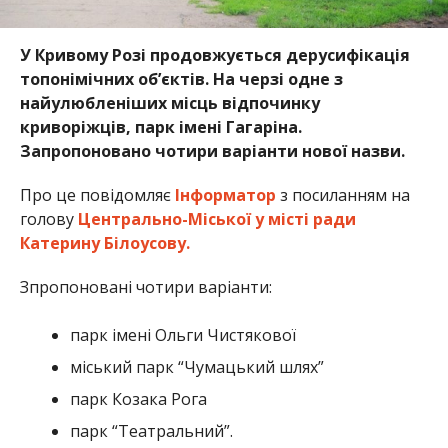
У Кривому Розі продовжується дерусифікація
топонімічних об’єктів. На черзі одне з
найулюбленіших місць відпочинку
криворіжців, парк імені Гагаріна.
Запропоновано чотири варіанти нової назви.
Про це повідомляє
Інформатор
з посиланням на
голову
Центрально-Міської у місті ради
Катерину Білоусову.
Зпропоновані чотири варіанти:
парк імені Ольги Чистякової
міський парк “Чумацький шлях”
парк Козака Рога
парк “Театральний”.