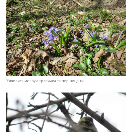
З’явилися молода травичка та першоцвіти