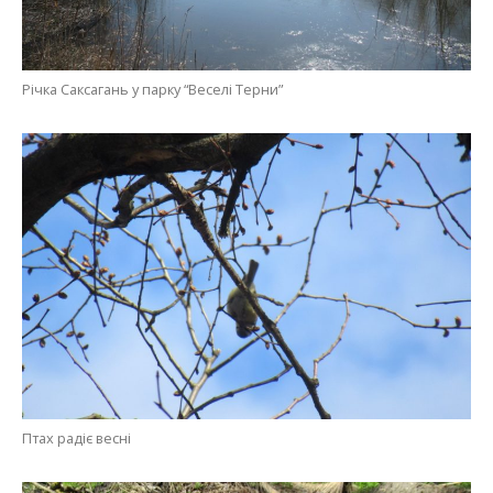
Річка Саксагань у парку “Веселі Терни”
Птах радіє весні