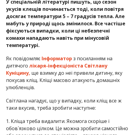
У спеціальній літературі пишуть, що сезон
укусів клещів починається тоді, коли повітря
досягає температури 5 – 7 градусів тепла. Але
мабуть у природі щось змінилося. Все частіше
фіксуються випадки, коли ці небезпечні
комахи нападають навіть при мінусовій
температурі.
Як повідомляє
Інформатор
з посиланням на
дитячого
лікаря-інфекціоніста Світлану
Куніцину,
ще взимку до неї привели дитину, яку
покусав кліщ. Кліщі масово атакують домашніх
улюбленців.
Світлана нагадує, що у випадку, коли кліщ все ж
таки вкусив, треба зробити наступне:
1. Кліща треба видалити. Якомога скоріше і
обов`язково цілком. Це можна зробити самостійно