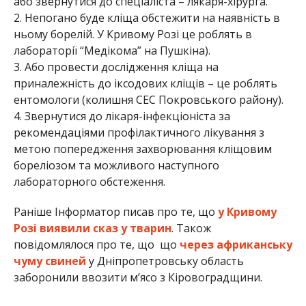
або звернутися до спеціаліста – лякаря-хірурга.
2. Непогано буде кліща обстежити на наявність в
ньому борелій. У Кривому Розі це роблять в
лабораторії “Медікома” на Пушкіна).
3. Або провести дослідження кліща на
приналежність до іксодових кліщів – це роблять
ентомологи (колишня СЕС Покровського району).
4. Звернутися до лікаря-інфекціоніста за
рекомендаціями профілактичного лікування з
метою попередження захворювання кліщовим
бореліозом та можливого наступного
лабораторного обстеження.
Раніше Інформатор писав про те, що
у Кривому
Розі виявили сказ у тварин
. Також
повідомлялося про те, що що
через африканську
чуму свиней
у Дніпропетровську область
заборонили ввозити м’ясо з Кіровоградщини.