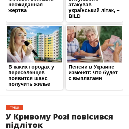
ТРЕШ
У Кривому Розі повісився
підліток