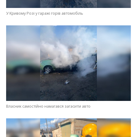
У Кривому Розі у гаражі горів автомобіль
Власник самостійно намагався загасити авто