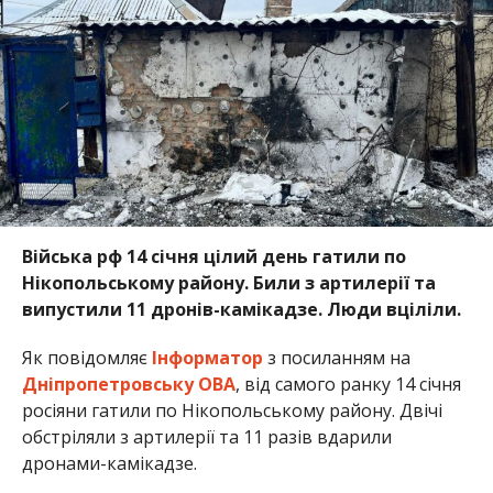
Війська рф 14 січня цілий день гатили по
Нікопольському району. Били з артилерії та
випустили 11 дронів-камікадзе. Люди вціліли.
Як повідомляє
Інформатор
з посиланням на
Дніпропетровську ОВА
, від самого ранку 14 січня
росіяни гатили по Нікопольському району. Двічі
обстріляли з артилерії та 11 разів вдарили
дронами-камікадзе.