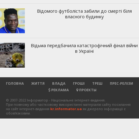
ГОЛОВНА
ЖИТТЯ
ВЛАДА
ГРОШІ
ТРЕШ
ПРЕС-РЕЛІЗИ
РЕКЛАМА
ПРОЕКТЫ
© 2007-2022 Інформатор - Національне інтернет-видання.
При повному або частковому використанні матеріалів сайту посилання
на сайт інтернет-видання
kr.informator.ua
як джерело інформації є
обов'язковим.