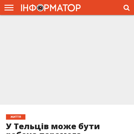
ГОЛОВНА
ЖИТТЯ
ВЛАДА
ГРОШІ
ТРЕШ
ПРЕС-
РЕЛІЗИ
РЕКЛАМА
ПРОЕКТЫ
ЖИТТЯ
У Тельців може бути