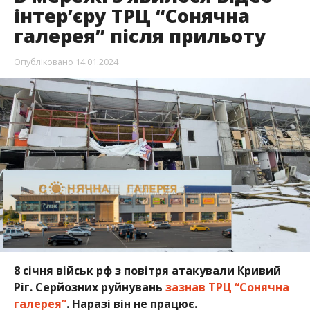
інтер’єру ТРЦ “Сонячна
галерея” після прильоту
Опубліковано
14.01.2024
8 січня військ рф з повітря атакували Кривий
Ріг. Серйозних руйнувань
зазнав ТРЦ “Сонячна
галерея”
. Наразі він не працює.