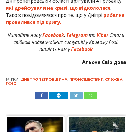
Дніпропетровській області врятували 41 рибалку,
які дрейфували на кризі, що відкололася
.
Також повідомлялося про те, що у Дніпрі
рибалка
провалився під кригу.
Читайте нас у
Facebook
,
Telegram
та
Viber
Стали
свідком надзвичайних ситуацій у Кривому Розі,
пишіть нам у
Facebook
Альона Свірідова
МІТКИ:
ДНЕПРОПЕТРОВЩИНА
,
ПРОИСШЕСТВИЯ
,
СЛУЖБА
ГСЧС