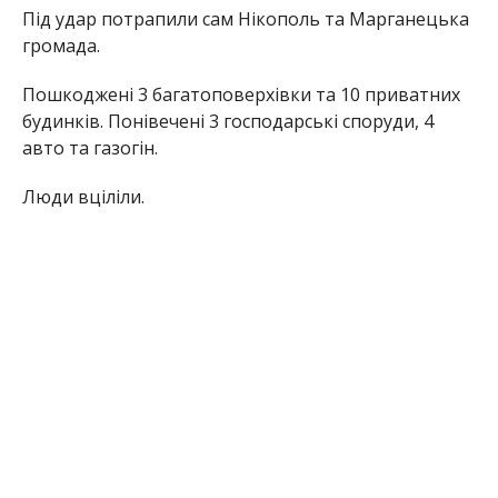
Під удар потрапили сам Нікополь та Марганецька
громада.
Пошкоджені 3 багатоповерхівки та 10 приватних
будинків. Понівечені 3 господарські споруди, 4
авто та газогін.
Люди вціліли.