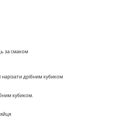
ь за смаком
і нарізати дрібним кубиком
ібним кубиком.
 яйця