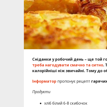
Сніданки у робочий день – ще той г
треба нагодувати смачно та ситно
.
калорійніші ніж звичайні. Тому до о
Інформатор
пропонує рецепт
гарячих
Продукти
хліб білий 6-8 скибочок