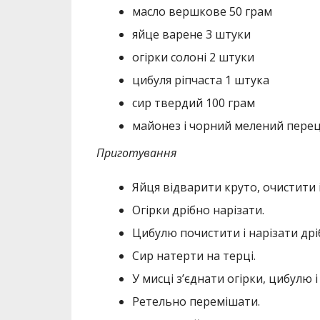
масло вершкове 50 грам
яйце варене 3 штуки
огірки солоні 2 штуки
цибуля ріпчаста 1 штука
сир твердий 100 грам
майонез і чорний мелений перец
Приготування
Яйця відварити круто, очистити 
Огірки дрібно нарізати.
Цибулю почистити і нарізати др
Сир натерти на терці.
У мисці з’єднати огірки, цибулю і
Ретельно перемішати.