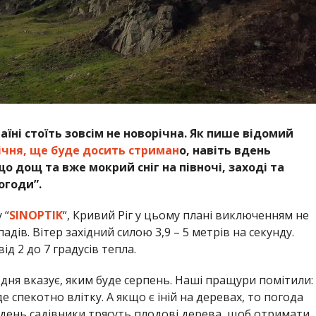
аїні стоїть зовсім не новорічна. Як пише відомий
січня, ще буде досить стриман
о, навіть вдень
що дощ та вже мокрий сніг на півночі, заході та
огоди”.
 “
SINOPTIK
“, Кривий Ріг у цьому плані виключенням не
адів. Вітер західний силою 3,9 – 5 метрів на секунду.
д 2 до 7 градусів тепла.
дня вказує, яким буде серпень. Наші пращури помітили:
е спекотно влітку. А якщо є іній на деревах, то погода
день садівники трясуть плодові дерева, щоб отримати