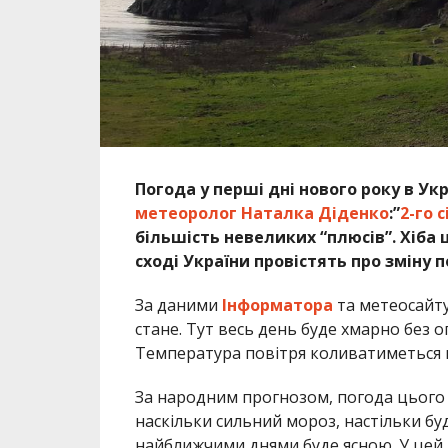
Погода у перші дні нового року в Укр
метеоролог Наталка Діденко
:”
2-го 
більшість невеликих “плюсів”. Хіба 
сході України провістять про зміну п
За даними
Інформатора
та метеосайту
стане. Тут весь день буде хмарно без оп
Температура повітря коливатиметься ві
За народним прогнозом, погода цього 
наскільки сильний мороз, настільки буд
найближчими днями буде ясною. У цей 