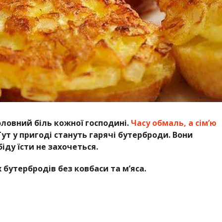
оловний біль кожної господині.
Часу обмаль, а сім’ю
 Тут у пригоді стануть гарячі бутерброди. Вони
біду їсти не захочеться.
 бутербродів без ковбаси та м’яса.