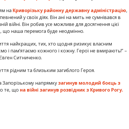
ям на
Криворізьку районну державну адміністрацію
,
евнений у своїх діях. Він ані на мить не сумнівався в
ій війні. Він робив усе можливе для досягнення цієї
е, що наша перемога буде неодмінно.
иття найкращих, тих, хто щодня ризикує власним
мо і пам’ятаємо кожного і кожну. Герої не вмирають!” –
Євген Ситниченко.
ття рідним та близьким загиблого Героя.
а Запорізькому напрямку
загинув молодий боєць з
ро те, що
на війні загинув розвідник з Кривого Рогу.