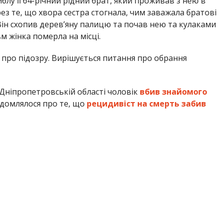
блу її 64-річний рідний брат, який проживав з нею в
ез те, що хвора сестра стогнала, чим заважала братові
Він схопив дерев’яну палицю та почав нею та кулаками
м жінка померла на місці.
про підозру. Вирішується питання про обрання
 Дніпропетровській області чоловік
вбив знайомого
ідомлялося про те, що
рецидивіст на смерть забив