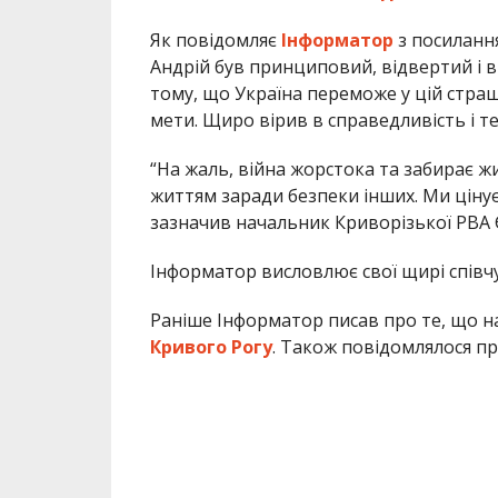
Як повідомляє
Інформатор
з посиланн
Андрій був принциповий, відвертий і вп
тому, що Україна переможе у цій страшн
мети. Щиро вірив в справедливість і т
“На жаль, війна жорстока та забирає ж
життям заради безпеки інших. Ми цінує
зазначив начальник Криворізької РВА 
Інформатор висловлює свої щирі співчу
Раніше Інформатор писав про те, що н
Кривого Рогу
. Також повідомлялося п