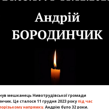
гинув мешканець Нивотрудівської громади
нчик. Це сталося 11 грудня 2023 року
під час
порізькому напрямку.
Андрію було 32 роки.