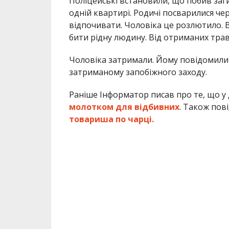
Поліцейські встановили, що побив заги
одній квартирі. Родичі посварилися чер
відпочивати. Чоловіка це розлютило. 
бити рідну людину. Від отриманих трав
Чоловіка затримали. Йому повідомили 
затриманому запобіжного заходу.
Раніше Інформатор писав про те, що у
молотком для відбивних
. Також пов
товариша по чарці.