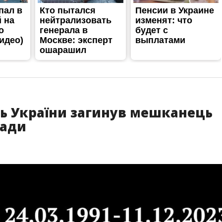
ть України загинув мешканець
мади