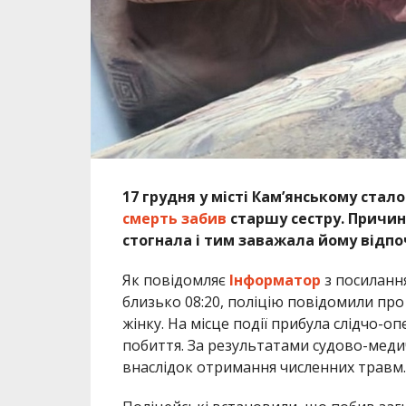
17 грудня у місті Кам’янському стал
смерть забив
старшу сестру. Причин
стогнала і тим заважала йому відпо
Як повідомляє
Інформатор
з посиланн
близько 08:20, поліцію повідомили про 
жінку. На місце події прибула слідчо-опе
побиття. За результатами судово-медич
внаслідок отримання численних травм.