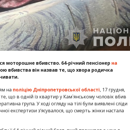
ося моторошне вбивство. 64-річний пенсіонер
на
ою вбивства він назвав те, що хвора родичка
чивати.
ям на
поліцію Дніпропетровської області
, 17 грудня,
те, що в одній із квартир у Кам`янському чоловік вбив
ративна група. У ході огляду на тілі були виявлені сліди
ної експертизи з’ясувалося, що смерть жінки настала