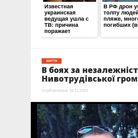
ЖИТТЯ
В боях за незалежніс
Нивотрудівської гро
Опубліковано
18.12.2023