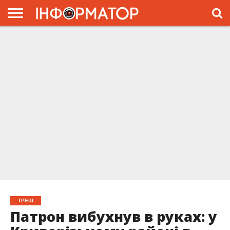
ГОЛОВНА
ЖИТТЯ
ВЛАДА
ГРОШІ
ТРЕШ
ПРЕС-
РЕЛІЗИ
РЕКЛАМА
ПРОЕКТЫ
ТРЕШ
Патрон вибухнув в руках: у