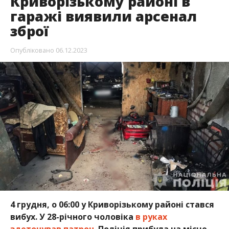
Криворізькому районі в
гаражі виявили арсенал
зброї
Опубліковано
06.12.2023
4 грудня, о 06:00 у Криворізькому районі стався
вибух. У 28-річного чоловіка
в руках
здетонував патрон.
Поліція прибула на місце