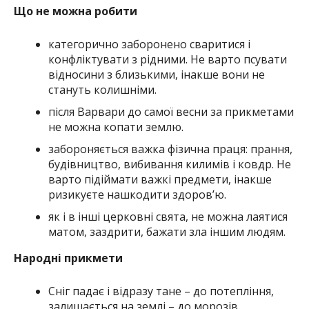
Що не можна робити
категорично заборонено сваритися і
конфліктувати з рідними. Не варто псувати
відносини з близькими, інакше вони не
стануть колишніми.
після Варвари до самої весни за прикметами
не можна копати землю.
забороняється важка фізична праця: прання,
будівництво, вибивання килимів і ковдр. Не
варто підіймати важкі предмети, інакше
ризикуєте нашкодити здоров’ю.
як і в інші церковні свята, не можна лаятися
матом, заздрити, бажати зла іншим людям.
Народні прикмети
Сніг падає і відразу тане – до потепління,
залишається на землі – до морозів.