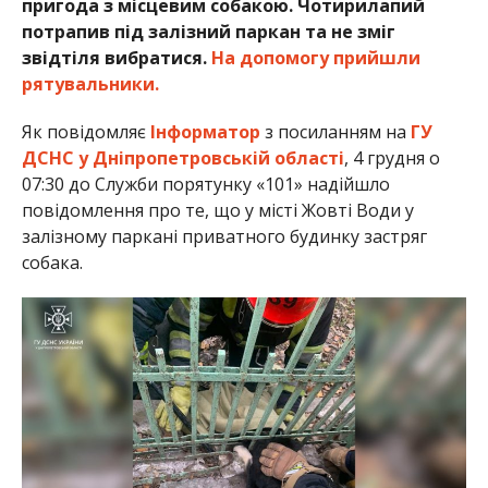
пригода з місцевим собакою. Чотирилапий
потрапив під залізний паркан та не зміг
звідтіля вибратися.
На допомогу прийшли
рятувальники.
Як повідомляє
Інформатор
з посиланням на
ГУ
ДСНС у Дніпропетровській області
, 4 грудня о
07:30 до Служби порятунку «101» надійшло
повідомлення про те, що у місті Жовті Води у
залізному паркані приватного будинку застряг
собака.