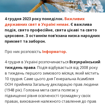
4 грудня 2023 року понеділок.
Важливих
державних свят в Україні немає.
Є важлива
подія, свято професійне, свята цікаві та свято
церковне. З останнім пов’язана низка народних
прикмет та заборон.
Про них розповість
Інформатор.
4 грудня в Україні розпочинається
Всеукраїнський
тиждень права
. Подія відбувається від 2008 року
в тиждень першого зимового місяця, який містить
10 грудня. Саме цього дня Генеральна Асамблея
ООН прийняла Загальну декларацію прав людини
(1948 рік). Головна мета свята полягає у
підвищенні рівня освіченості громадян у своїх
правах, виховання належного ставлення до прав