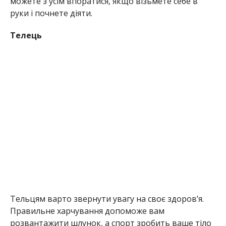
можете з усім впоратися, якщо візьмете себе в
руки і почнете діяти.
Телець
Тельцям варто звернути увагу на своє здоров’я.
Правильне харчування допоможе вам
розвантажити шлунок, а спорт зробить ваше тіло