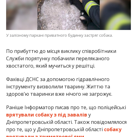
У залізному паркані приватного будинку застряг собака.
По прибуттю до місця виклику співробітники
Служби порятунку побачили переляканого
хвостатого, який мучиться у решітці.
Фахівці ДСНС за допомогою гідравлічного
інструменту визволили тварину. Життю та
здоров’ю тваринки вже нічого не загрожує.
Раніше Інформатор писав про те, що поліцейські
врятували собаку з під завалів
у
Дніпропетровській області. Також повідомлялося
про те, що у Дніпропетровській області
собаку
врятували з триметрової ями.