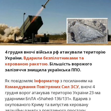
4 грудня вночі війська рф атакували територію
України.
Вдарили безпілотниками та
керованою ракетою.
Більшість ворожого
залізяччя знищила українська ППО.
Як повідомляє
Інформатор
з посиланням на
Командування Повітряних Сил ЗСУ
, вночі 4
грудня ворог атакував територію України 23-ма
ударними БпЛА «Shahed-136/131». Вдарив з
окупованого Криму та випустив керовану
авіаційну ракету з повітряного простору