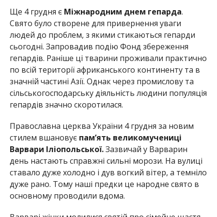
Ще 4 грудня є
Міжнародним днем гепарда
.
Свято було створене для привернення уваги
людей до проблем, з якими стикаються гепарди
сьогодні. Запровадив подію Фонд збереження
гепардів. Раніше ці тварини проживали практично
по всій території африканського континенту та в
значній частині Азії. Однак через промислову та
сільськогосподарську діяльність людини популяція
гепардів значно скоротилася.
Православна церква України 4 грудня за новим
стилем вшановує
пам’ять великомучениці
Варвари Іліопольської.
Зазвичай у Варварин
день настають справжні сильні морози. На вулиці
ставало дуже холодно і дув вогкий вітер, а темніло
дуже рано. Тому наші предки це народне свято в
основному проводили вдома.