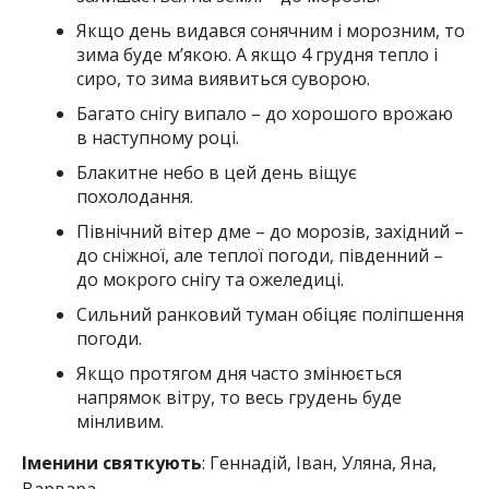
Якщо день видався сонячним і морозним, то
зима буде м’якою. А якщо 4 грудня тепло і
сиро, то зима виявиться суворою.
Багато снігу випало – до хорошого врожаю
в наступному році.
Блакитне небо в цей день віщує
похолодання.
Північний вітер дме – до морозів, західний –
до сніжної, але теплої погоди, південний –
до мокрого снігу та ожеледиці.
Сильний ранковий туман обіцяє поліпшення
погоди.
Якщо протягом дня часто змінюється
напрямок вітру, то весь грудень буде
мінливим.
Іменини святкують
: Геннадій, Іван, Уляна, Яна,