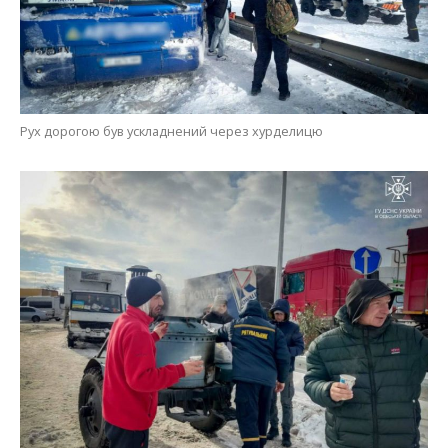
Рух дорогою був ускладнений через хурделицю