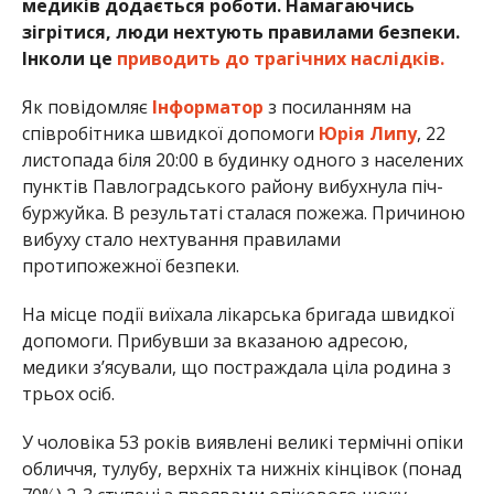
медиків додається роботи. Намагаючись
зігрітися, люди нехтують правилами безпеки.
Інколи це
приводить до трагічних наслідків.
Як повідомляє
Інформатор
з посиланням на
співробітника швидкої допомоги
Юрія Липу
, 22
листопада біля 20:00 в будинку одного з населених
пунктів Павлоградського району вибухнула піч-
буржуйка. В результаті сталася пожежа. Причиною
вибуху стало нехтування правилами
протипожежної безпеки.
На місце події виїхала лікарська бригада швидкої
допомоги. Прибувши за вказаною адресою,
медики з’ясували, що постраждала ціла родина з
трьох осіб.
У чоловіка 53 років виявлені великі термічні опіки
обличчя, тулубу, верхніх та нижніх кінцівок (понад