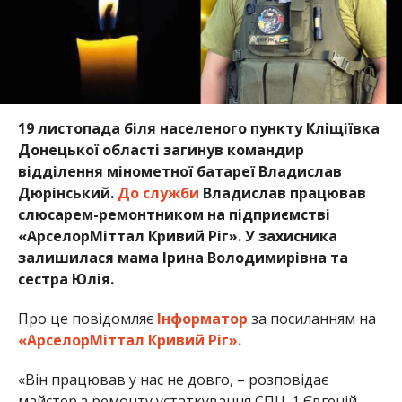
19 листопада біля населеного пункту Кліщіївка
Донецької області загинув командир
відділення мінометної батареї Владислав
Дюрінський.
До служби
Владислав працював
слюсарем-ремонтником на підприємстві
«АрселорМіттал Кривий Ріг». У захисника
залишилася мама Ірина Володимирівна та
сестра Юлія.
Про це повідомляє
Інформатор
за посиланням на
«АрселорМіттал Кривий Ріг».
«Він працював у нас не довго, – розповідає
майстер з ремонту устаткування СПЦ-1 Євгеній