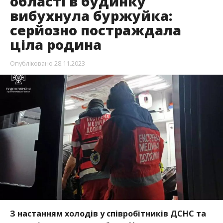
області в будинку
вибухнула буржуйка:
серйозно постраждала
ціла родина
Опубліковано
28.11.2023
З настанням холодів у співробітників ДСНС та