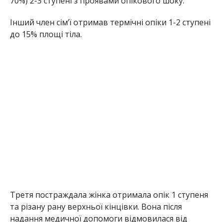
70%) 2-3 ступені з проявами опікового шоку.
Інший член сім’ї отримав термічні опіки 1-2 ступені
до 15% площі тіла.
Третя постраждала жінка отримала опік 1 ступеня
та різану рану верхньої кінцівки. Вона після
надання медичної допомоги відмовилася від