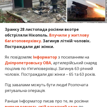
Зранку 28 листопада росіяни вкотре
обстріляли Нікополь.
Влучили у житлову
багатоповерхівку.
Загинув літній чоловік.
Постраждали дві жінки.
Як повідомляє
Інформатор
з посиланням на
Дніпропетровську ОВА
, артилерійський снаряд
поцілив по п’ятиповерхівці. Загинув 63-річний
чоловік. Постраждали дві жінки – 65 та 63 років.
Під завалами можуть бути люди! Розпочата
рятувальна операція.
Раніше Інформатор писав про те, як росіяни
виправдовують свій ракетний удар
по