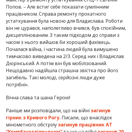
Попов. – Але встиг себе показати сумлінним
працівником. Справа ремонту прокатного
устаткування була новою для Владислава. Роботи
він не цурався, наполегливо вчився, був спокійним,
дисциплінованим. З таким підходом до справи з
часом з нього вийшов би хороший фахівець.
Почалася війна, і частина людей була вимушено
тимчасово виведена на 2/3. Серед них і Владислав
Дюрінський. А потім він був мобілізований.
Нещодавно надійшла страшна звістка про його
загибель. Такі молоді, серйозні люди дуже
потрібні».
Вічна слава та шана Герою!
Раніше ми розповідали, що на війні
загинув
гірник з Кривого Рогу.
Писали, що внаслідок
мінометного обстрілу
загинув працівник АТ
“Кривбасзалізрудком”
та що на війні
загинув 20-