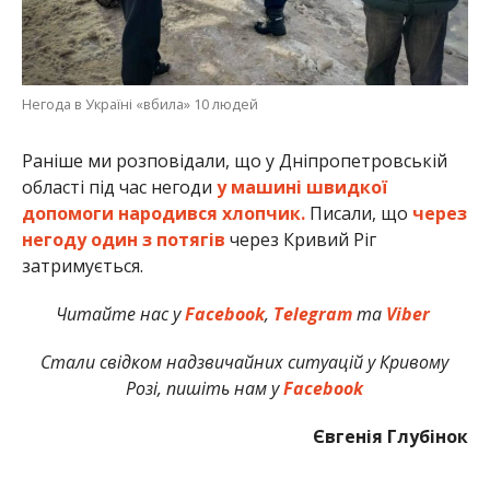
Негода в Україні «вбила» 10 людей
Раніше ми розповідали, що у Дніпропетровській
області під час негоди
у машині швидкої
допомоги народився хлопчик.
Писали, що
через
негоду один з потягів
через Кривий Ріг
затримується.
Читайте нас у
Facebook
,
Telegram
та
Viber
Стали свідком надзвичайних ситуацій у Кривому
Розі, пишіть нам у
Facebook
Євгенія Глубінок