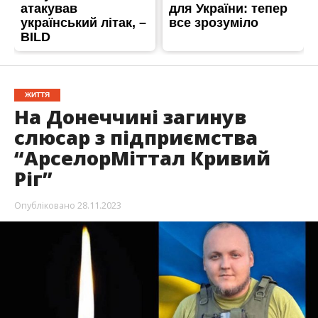
ЖИТТЯ
На Донеччині загинув
слюсар з підприємства
“АрселорМіттал Кривий
Ріг”
Опубліковано
28.11.2023