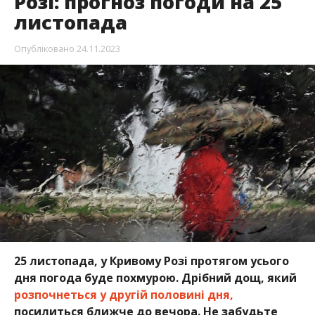
Розі: прогноз погоди на 25
листопада
Опубліковано
24.11.2023
25 листопада, у Кривому Розі протягом усього
дня погода буде похмурою. Дрібний дощ, який
розпочнеться у другій половині дня,
посилиться ближче до вечора. Не забудьте