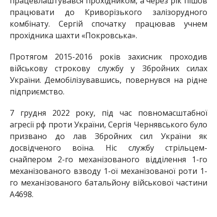
працевлаштувався прохідником, а через рік пішов
працювати до Криворізького залізорудного
комбінату. Сергій спочатку працював учнем
прохідника шахти «Покровська».
Протягом 2015-2016 років захисник проходив
військову строкову службу у Збройних силах
України. Демобілізувавшись, повернувся на рідне
підприємство.
7 грудня 2022 року, під час повномасштабної
агресії рф проти України, Сергія Чернявського було
призвано до лав Збройних сил України як
досвідченого воїна. Ніс службу стрільцем-
снайпером 2-го механізованого відділення 1-го
механізованого взводу 1-ої механізованої роти 1-
го механізованого батальйону військової частини
А4698.