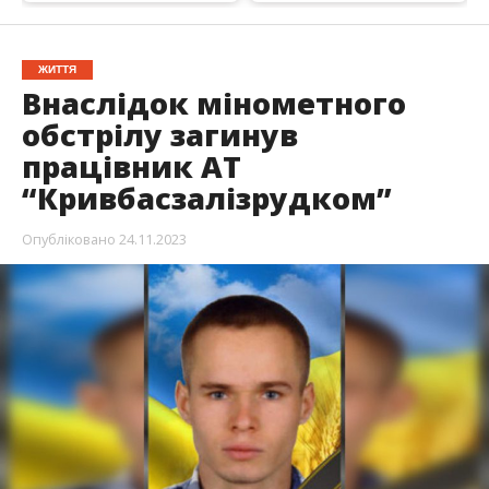
ЖИТТЯ
Внаслідок мінометного
обстрілу загинув
працівник АТ
“Кривбасзалізрудком”
Опубліковано
24.11.2023