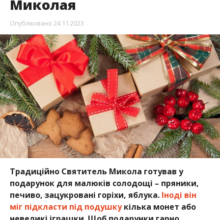
Миколая
Опубліковано
24.11.2023
Традиційно Святитель Микола готував у
подарунок для малюків солодощі – пряники,
печиво, зацукровані горіхи, яблука.
Іноді він
міг підкласти під подушку
кілька монет або
невеликі іграшки. Щоб подарунки гарно