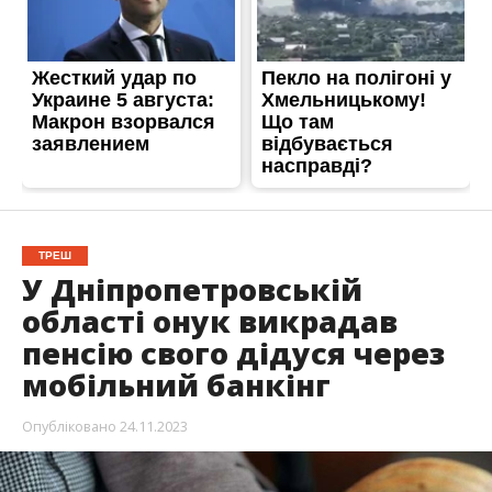
ТРЕШ
У Дніпропетровській
області онук викрадав
пенсію свого дідуся через
мобільний банкінг
Опубліковано
24.11.2023