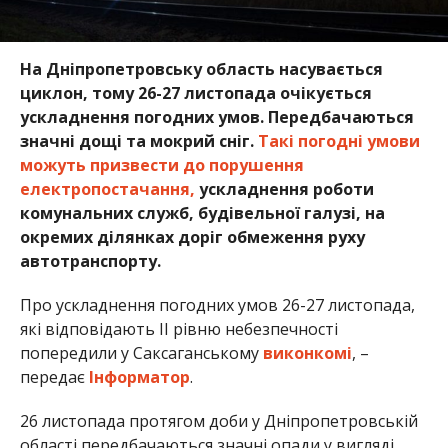
На Дніпропетровську область насувається
циклон, тому 26-27 листопада очікується
ускладнення погодних умов. Передбачаються
значні дощі та мокрий сніг.
Такі погодні умови
можуть призвести до порушення
електропостачання,
ускладнення роботи
комунальних служб, будівельної галузі, на
окремих ділянках доріг обмеження руху
автотранспорту.
Про ускладнення погодних умов 26-27 листопада,
які відповідають II рівню небезпечності
попередили у Саксаганському
виконкомі
, –
передає
Інформатор
.
26 листопада протягом доби у Дніпропетровській
області передбачаються значні опади у вигляді