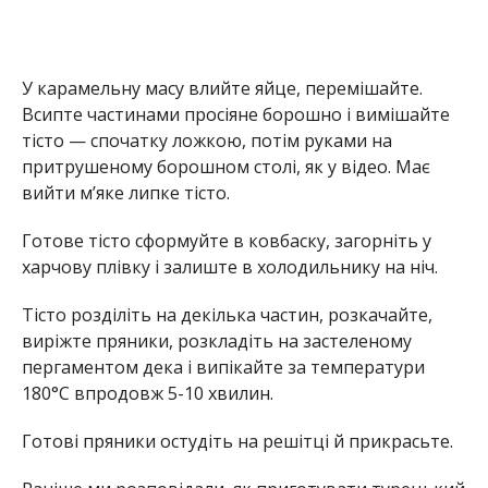
У карамельну масу влийте яйце, перемішайте.
Всипте частинами просіяне борошно і вимішайте
тісто — спочатку ложкою, потім руками на
притрушеному борошном столі, як у відео. Має
вийти м’яке липке тісто.
Готове тісто сформуйте в ковбаску, загорніть у
харчову плівку і залиште в холодильнику на ніч.
Тісто розділіть на декілька частин, розкачайте,
виріжте пряники, розкладіть на застеленому
пергаментом дека і випікайте за температури
180°С впродовж 5-10 хвилин.
Готові пряники остудіть на решітці й прикрасьте.