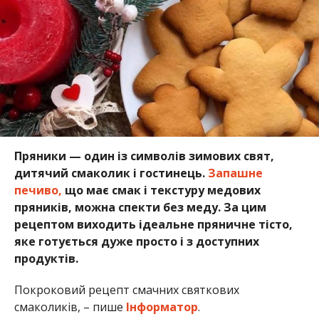
Пряники — один із символів зимових свят,
дитячий смаколик і гостинець.
Запашне
печиво,
що має смак і текстуру медових
пряників, можна спекти без меду. За цим
рецептом виходить ідеальне пряничне тісто,
яке готується дуже просто і з доступних
продуктів.
Покроковий рецепт смачних святкових
смаколиків, – пише
Інформатор
.