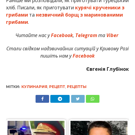
Раніше ми розповідали, як приготувати турецький
хліб. Писали, як приготувати
курячі крученики з
грибами
та
незвичний борщ з маринованими
грибами
.
Читайте нас у
Facebook
,
Telegram
та
Viber
Стали свідком надзвичайних ситуацій у Кривому Розі
пишіть нам у
Facebook
Євгенія Глубінок
МІТКИ:
КУЛИНАРИЯ
,
РЕЦЕПТ
,
РЕЦЕПТЫ