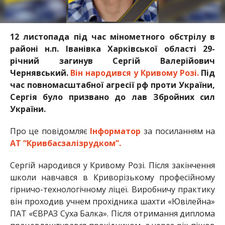
12 листопада під час мінометного обстрілу в
районі н.п. Іванівка Харківської області 29-
річний загинув Сергій Валерійович
Чернявський.
Він народився у Кривому Розі.
Під
час повномасштабної агресії рф проти України,
Сергія було призвано до лав Збройних сил
України.
Про це повідомляє
Інформатор
за посиланням на
АТ “Кривбасзалізрудком”.
Сергій народився у Кривому Розі. Після закінчення
школи навчався в Криворізькому професійному
гірничо-технологічному ліцеї. Виробничу практику
він проходив учнем прохідника шахти «Ювілейна»
ПАТ «ЄВРАЗ Суха Балка». Після отримання диплома