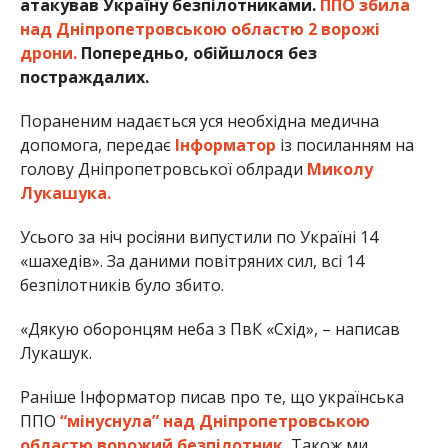
атакував Україну безпілотниками.
ППО збила
над Дніпропетровською областю 2 ворожі
дрони.
Попередньо, обійшлося без
постраждалих.
Пораненим надається уся необхідна медична
допомога, передає
Інформатор
із посиланням на
голову Дніпропетровської облради
Миколу
Лукашука.
Усього за ніч росіяни випустили по Україні 14
«шахедів». За даними повітряних сил, всі 14
безпілотників було збито.
«Дякую оборонцям неба з ПвК «Схід», – написав
Лукашук.
Раніше Інформатор писав про те, що українська
ППО
“мінуснула” над Дніпропетровською
областю ворожий безпілотник.
Також ми