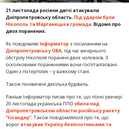
21 листопада росіяни двічі атакували
Дніпропетровську область.
Під ударом були
Нікополь та Марганецька громада.
Відомо про
двох поранених.
Як повідомляє
Інформатор
з посиланням на
Дніпропетровську ОВА
, під час вечірнього
обстрілу Нікополя поранені двоє чоловіків. З
осколковими пораненнями вони госпіталізовані.
Один з потерпілих – у важкому стані.
Також понівечені декілька будівель.
Раніше Інформатор писав про те, що пізно увечері
20 листопада українська ППО
збила над
Дніпропетровською областю російську ракету
“Іскандер”
. Також повідомлялося про те, що
ворог
атакував Україну безпілотниками та