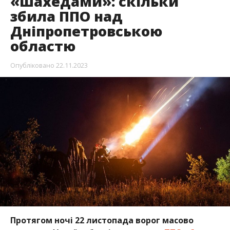
«шахедами»: скільки
збила ППО над
Дніпропетровською
областю
Опубліковано
22.11.2023
Протягом ночі 22 листопада ворог масово