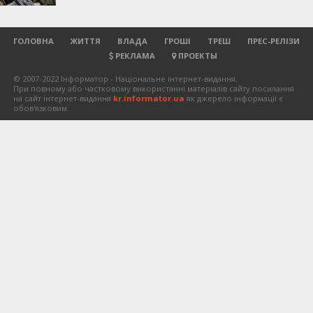
ГОЛОВНА
ЖИТТЯ
ВЛАДА
ГРОШІ
ТРЕШ
ПРЕС-РЕЛІЗИ
РЕКЛАМА
ПРОЕКТЫ
© 2007-2022 Інформатор - Національне інтернет-видання.
При повному або частковому використанні матеріалів сайту посилання
на сайт інтернет-видання
kr.informator.ua
як джерело інформації є
обов'язковим.