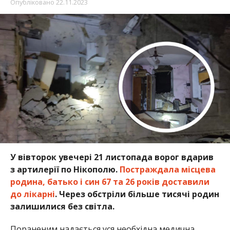
Опубліковано
22.11.2023
У вівторок увечері 21 листопада ворог вдарив
з артилерії по Нікополю.
Постраждала місцева
родина, батько і син 67 та 26 років доставили
до лікарні
. Через обстріли більше тисячі родин
залишилися без світла.
Пораненим надається уся необхідна медична