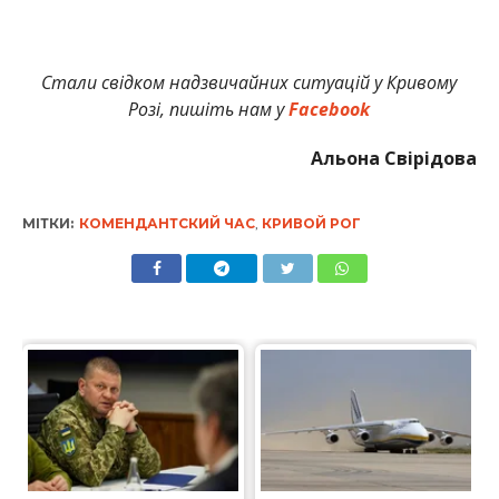
Стали свідком надзвичайних ситуацій у Кривому
Розі, пишіть нам у
Facebook
Альона Свірідова
МІТКИ:
КОМЕНДАНТСКИЙ ЧАС
,
КРИВОЙ РОГ