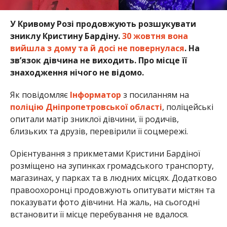
У Кривому Розі продовжують розшукувати
зниклу Кристину Бардіну.
30 жовтня вона
вийшла з дому та й досі не повернулася
. На
зв’язок дівчина не виходить. Про місце її
знаходження нічого не відомо.
Як повідомляє
Інформатор
з посиланням на
поліцію Дніпропетровської області
, поліцейські
опитали матір зниклої дівчини, її родичів,
близьких та друзів, перевірили її соцмережі.
Орієнтування з прикметами Кристини Бардіної
розміщено на зупинках громадського транспорту,
магазинах, у парках та в людних місцях. Додатково
правоохоронці продовжують опитувати містян та
показувати фото дівчини. На жаль, на сьогодні
встановити її місце перебування не вдалося.