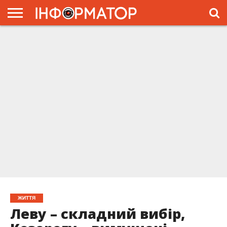
ГОЛОВНА
ЖИТТЯ
ВЛАДА
ГРОШІ
ТРЕШ
ПРЕС-
РЕЛІЗИ
РЕКЛАМА
ПРОЕКТЫ
ЖИТТЯ
Леву – складний вибір,