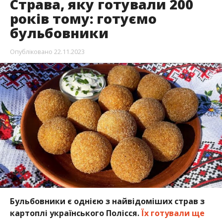
Страва, яку готували 200
років тому: готуємо
бульбовники
Опубліковано
22.11.2023
Бульбовники є однією з найвідоміших страв з
картоплі українського Полісся.
Їх готували ще