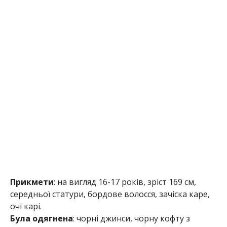
Прикмети
: на вигляд 16-17 років, зріст 169 см,
середньої статури, бордове волосся, зачіска каре,
очі карі.
Була одягнена
: чорні джинси, чорну кофту з