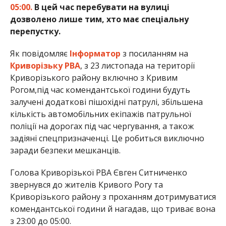
05:00.
В цей час перебувати на вулиці
дозволено лише тим, хто має спеціальну
перепустку.
Як повідомляє
Інформатор
з посиланням на
Криворізьку РВА
, з 23 листопада на території
Криворізького району включно з Кривим
Рогом,під час комендантської години будуть
залучені додаткові пішохідні патрулі, збільшена
кількість автомобільних екіпажів патрульної
поліції на дорогах під час чергування, а також
задіяні спецпризначенці. Це робиться виключно
заради безпеки мешканців.
Голова Криворізької РВА Євген Ситниченко
звернувся до жителів Кривого Рогу та
Криворізького району з проханням дотримуватися
комендантської години й нагадав, що триває вона
з 23:00 до 05:00.