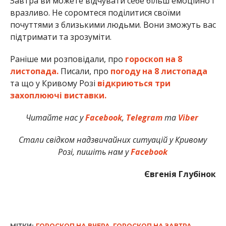
Завтра ви можете відчувати себе більш емоційно і
вразливо. Не соромтеся поділитися своїми
почуттями з близькими людьми. Вони зможуть вас
підтримати та зрозуміти.
Раніше ми розповідали, про
гороскоп на 8
листопада.
Писали, про
погоду на 8 листопада
та що у Кривому Розі
відкриються три
захоплюючі виставки.
Читайте нас у
Facebook
,
Telegram
та
Viber
Стали свідком надзвичайних ситуацій у Кривому
Розі, пишіть нам у
Facebook
Євгенія Глубінок
МІТКИ:
ГОРОСКОП НА ВЧЕРА
,
ГОРОСКОП НА ЗАВТРА
,