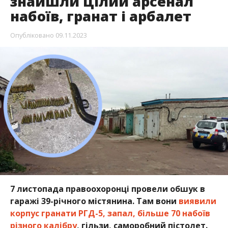
знайшли цілий арсенал
набоїв, гранат і арбалет
Опубліковано
09.11.2023
7 листопада правоохоронці провели обшук в
гаражі 39-річного містянина. Там вони
виявили
корпус гранати РГД-5, запал, більше 70 набоїв
різного калібру
, гільзи, саморобний пістолет.