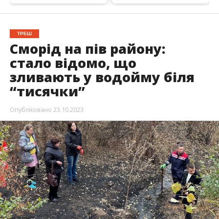
ТРЕШ
Сморід на пів району:
стало відомо, що
зливають у водойму біля
“тисячки”
Опубліковано
23.10.2023