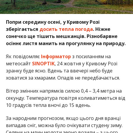
Попри середину осені, у Кривому Розі
зберігається
досить тепла погода
. Ніжне
сонечко ще тішить мешканців. Різнобарвне
осіннє листя манить на прогулянку на природу.
Як повідомляє
Інформатор
з посиланням на
метеосайт
SINOPTIK
, 24 жовтня у Кривому Розі
зранку буде ясно. Вдень та ввечері небо буде
ховатися за хмарами. Опадів не передбачається.
Вітер змінних напрямків силою 0,4 – 3,4 метра на
секунду. Температура повітря коливатиметься від
10 градусів тепла вночі до 15 вдень.
За народним прогнозом, якщо цього дня вранці
випадав сніг, можна було очікувати студену зиму.
Селяни на млин молоти зерно возили – з цього