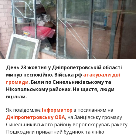
День 23 жовтня у Дніпропетровській області
минув неспокійно. Війська рф
а
такували дві
громади
. Били по Синельниківському та
Нікопольському районах. На щастя, люди
вціліли.
Як повідомляє
Інформатор
з посиланням на
Дніпропетровську ОВА
, на Зайцівську громаду
Синельниківського району ворог скерував ракету.
Пошкодили приватний будинок та лінію