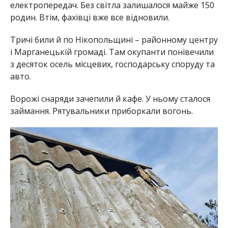
електропередач. Без світла залишалося майже 150
родин. Втім, фахівці вже все відновили.
Тричі били й по Нікопольщині – районному центру
і Марганецькій громаді. Там окупанти понівечили
з десяток осель місцевих, господарську споруду та
авто.
Ворожі снаряди зачепили й кафе. У ньому сталося
займання. Рятувальники приборкали вогонь.