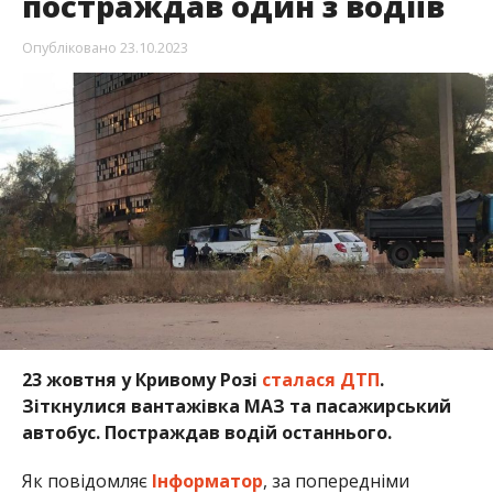
постраждав один з водіїв
Опубліковано
23.10.2023
23 жовтня у Кривому Розі
сталася ДТП
.
Зіткнулися вантажівка МАЗ та пасажирський
автобус. Постраждав водій останнього.
Як повідомляє
Інформатор
, за попередніми