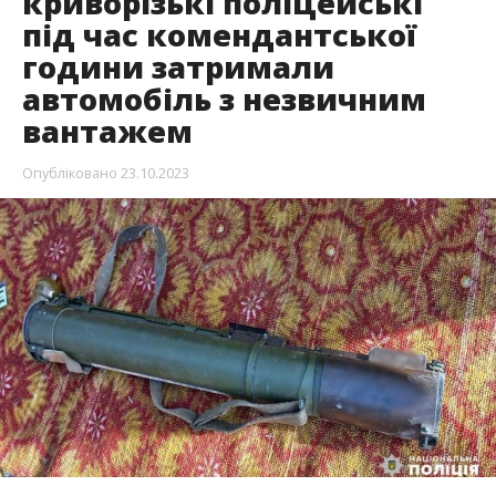
криворізькі поліцейські
під час комендантської
години затримали
автомобіль з незвичним
вантажем
Опубліковано
23.10.2023